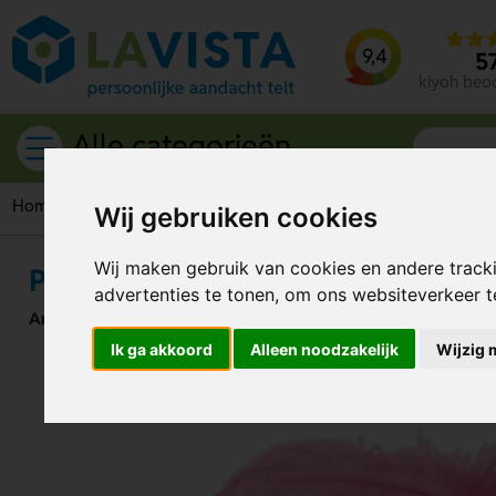
9,4
5
kiyoh beo
Alle categorieën
Home
Caps
Mutsen
Pietenmuts
Wij gebruiken cookies
Wij maken gebruik van cookies en andere track
Pietenmuts
advertenties te tonen, om ons websiteverkeer 
Artikelnummer:
99073
Ik ga akkoord
Alleen noodzakelijk
Wijzig 