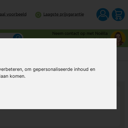
taal voorbeeld
Laagste prijsgarantie
Neem contact op met Noëlla
0344 - 745109
verbeteren, om gepersonaliseerde inhoud en
s
Al vanaf
€ 1,87
per stuk (excl. BTW)
ndaan komen.