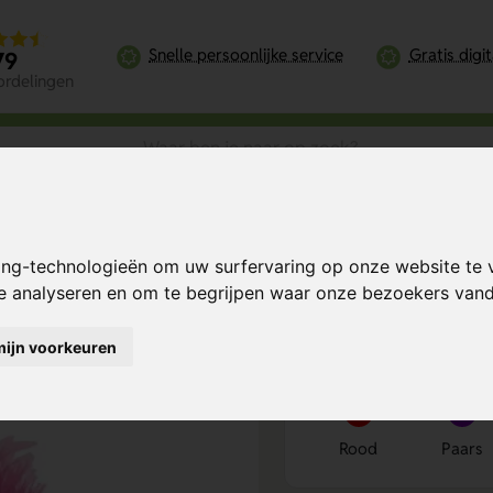
Snelle persoonlijke service
Gratis digi
79
ordelingen
ing-technologieën om uw surfervaring op onze website te 
Bereken mijn prij
te analyseren en om te begrijpen waar onze bezoekers va
mijn voorkeuren
Kies kleur
1
Rood
Paars