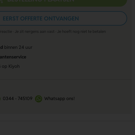
EERST OFFERTE ONTVANGEN
actie · Je zit nergens aan vast · Je hoeft nog niet te betalen
ld
binnen 24 uur
lantenservice
4
op Kiyoh
0344 - 745109
Whatsapp ons!