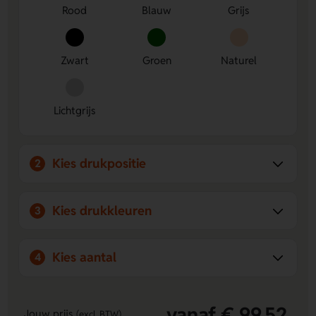
Rood
Blauw
Grijs
Zwart
Groen
Naturel
Lichtgrijs
Kies drukpositie
2
Kies drukkleuren
3
Kies aantal
4
vanaf € 99,52
Jouw prijs
(excl. BTW)