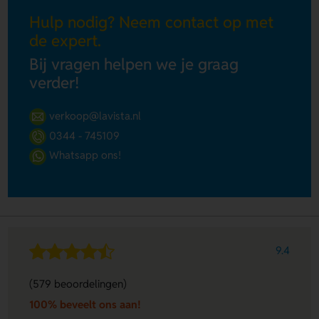
Hulp nodig? Neem contact op met
de expert.
Bij vragen helpen we je graag
verder!
verkoop@lavista.nl
0344 - 745109
Whatsapp ons!
9.4
(579 beoordelingen)
100% beveelt ons aan!