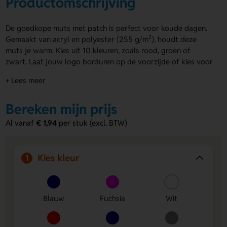
Productomschrijving
De goedkope muts met patch is perfect voor koude dagen.
Gemaakt van acryl en polyester (255 g/m²), houdt deze
muts je warm. Kies uit 10 kleuren, zoals rood, groen of
zwart. Laat jouw logo borduren op de voorzijde of kies voor
een opdruk op de patch. De goedkope muts met patch is
+ Lees meer
ideaal voor bedrijven of evenementen die op willen vallen in
de winter.
Bereken mijn prijs
Voordelen van de goedkope muts met
Al vanaf
€ 1,94
per stuk (excl. BTW)
patch
Keuze uit 10 kleuren
– Stem de kleur af op je huisstijl
of voorkeur.
Kies kleur
1
Personalisatie mogelijk
– Borduur je logo of laat een
opdruk zetten op de patch.
Warm en stevig materiaal
– Gemaakt van acryl en
Blauw
Fuchsia
Wit
polyester voor optimaal comfort in de kou.