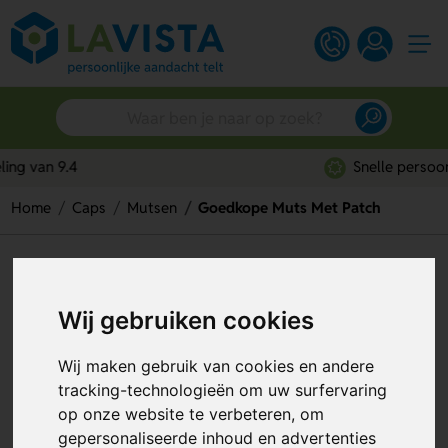
Snelle persoonlijke service
Home
Caps
Mutsen
Goedkope Muts Met Patch
Goedkope Muts Met Patch
Artikelnummer:
134299
Wij gebruiken cookies
Wij maken gebruik van cookies en andere
tracking-technologieën om uw surfervaring
op onze website te verbeteren, om
gepersonaliseerde inhoud en advertenties