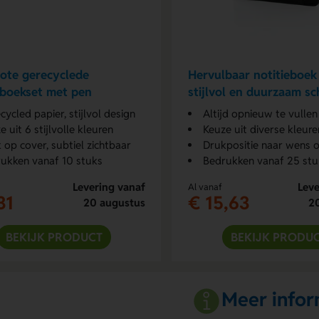
ote gerecyclede
Hervulbaar notitieboek
eboekset met pen
stijlvol en duurzaam sc
cycled papier, stijlvol design
Altijd opnieuw te vullen
e uit 6 stijlvolle kleuren
Keuze uit diverse kleure
 op cover, subtiel zichtbaar
Drukpositie naar wens o
ukken vanaf 10 stuks
Bedrukken vanaf 25 stu
Levering vanaf
Leve
Al vanaf
31
€ 15,63
20 augustus
2
BEKIJK PRODUCT
BEKIJK PRODU
Meer infor