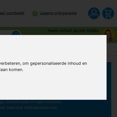
taal voorbeeld
Laagste prijsgarantie
Neem contact op met Noëlla
0344 - 745109
verbeteren, om gepersonaliseerde inhoud en
ndaan komen.
t mee aan de slag kunnen? Dan zijn
ijk om direct aantekeningen te
en en kleuren. Je kunt zowel de pen
ogo, bedrijfsnaam of eigen ontwerp.
 met bedrukte notitieboekjes met