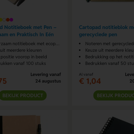
d Notitieboek met Pen –
Cartopad notitieblok m
am en Praktisch In Eén
gerecyclede pen
zaam notitieboek met ecopapier
Noteren met gerecyclede
 uit meerdere kleuren
Keuze uit meerdere kleu
positie voorop in beeld
Bedrukking op het notit
ukken vanaf 100 stuks
Bedrukken vanaf 50 st
Levering vanaf
Leve
Al vanaf
75
€ 1,04
24 augustus
2
BEKIJK PRODUCT
BEKIJK PRODU