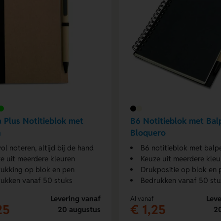
 Plus Notitieblok met
B6 Notitieblok met Bal
n
Bloquero
vol noteren, altijd bij de hand
B6 notitieblok met bal
e uit meerdere kleuren
Keuze uit meerdere kleu
ukking op blok en pen
Drukpositie op blok en 
ukken vanaf 50 stuks
Bedrukken vanaf 50 st
Levering vanaf
Leve
Al vanaf
25
€ 1,25
20 augustus
2