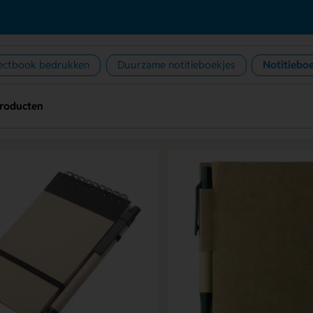
ectbook bedrukken
Duurzame notitieboekjes
Notitiebo
producten