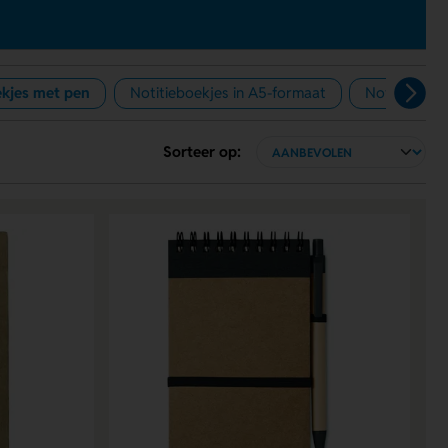
ekjes met pen
Notitieboekjes in A5-formaat
Notitieboek
Sorteer op: