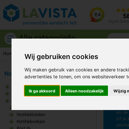
9,4
5
kiyoh beo
Alle categorieën
Home
Notitieboekjes
met pen
Wij gebruiken cookies
Wij maken gebruik van cookies en andere track
Notities
advertenties te tonen, om ons websiteverkeer 
No
Bureau accessoires
Ik ga akkoord
Alleen noodzakelijk
Wijzig 
Op zoe
Kantoorartikelen
notiti
Notities
maken.
Documentmappen
als de
Notitieblokken
Of je 
Notitieboekjes
pen ka
Post its