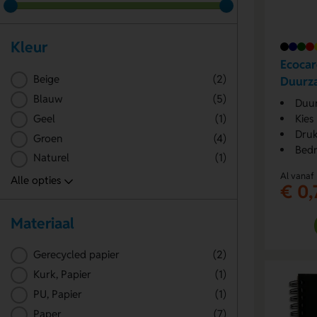
Kleur
Ecocar
Beige
(2)
Duurza
Blauw
(5)
Duur
Geel
(1)
Kies
Druk
Groen
(4)
Bedr
Naturel
(1)
Al vanaf
€ 0,
Materiaal
Gerecycled papier
(2)
Kurk, Papier
(1)
PU, Papier
(1)
Paper
(7)