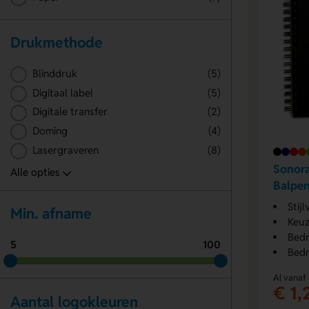
Drukmethode
Blinddruk
(5)
Digitaal label
(5)
Digitale transfer
(2)
Doming
(4)
Lasergraveren
(8)
Sonora
Balpe
Stijl
Min. afname
Keuz
Bedr
5
100
Bedr
Al vanaf
€ 1,
Aantal logokleuren