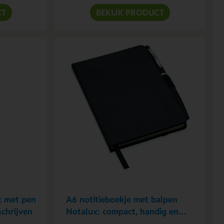
CT
BEKIJK PRODUCT
k met pen
A6 notitieboekje met balpen
schrijven
Notalux: compact, handig en
altijd bij de hand