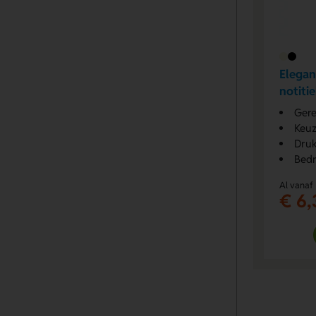
Elegan
notiti
Gere
Keuz
Druk
Bedr
Al vanaf
€ 6,