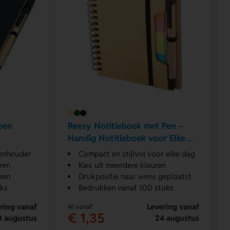
pen
Reesy Notitieboek met Pen –
Handig Notitieboek voor Elke
Dag
penhouder
Compact en stijlvol voor elke dag
ren
Kies uit meerdere kleuren
pen
Drukpositie naar wens geplaatst
uks
Bedrukken vanaf 100 stuks
ring vanaf
Levering vanaf
Al vanaf
€ 1,35
0 augustus
24 augustus