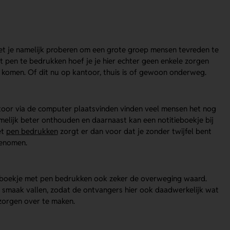
moet je namelijk proberen om een grote groep mensen tevreden te
met pen te bedrukken hoef je je hier echter geen enkele zorgen
en komen. Of dit nu op kantoor, thuis is of gewoon onderweg.
or via de computer plaatsvinden vinden veel mensen het nog
amelijk beter onthouden en daarnaast kan een notitieboekje bij
et
pen bedrukken
zorgt er dan voor dat je zonder twijfel bent
genomen.
tieboekje met pen bedrukken ook zeker de overweging waard.
e smaak vallen, zodat de ontvangers hier ook daadwerkelijk wat
 zorgen over te maken.