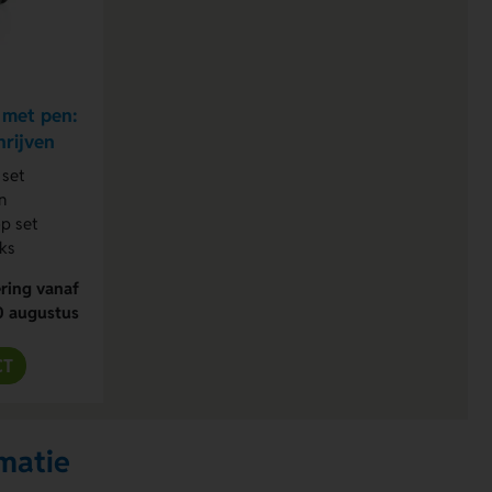
 met pen:
hrijven
 set
n
p set
ks
ring vanaf
0 augustus
CT
matie