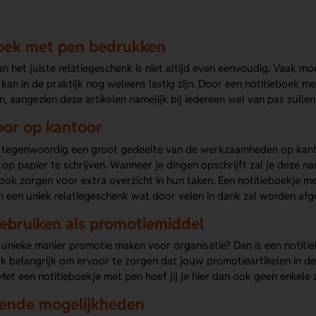
oek met pen bedrukken
n het juiste relatiegeschenk is niet altijd even eenvoudig. Vaak 
t kan in de praktijk nog weleens lastig zijn. Door een notitieboek 
, aangezien deze artikelen namelijk bij iedereen wel van pas zull
oor op kantoor
tegenwoordig een groot gedeelte van de werkzaamheden op kanto
 op papier te schrijven. Wanneer je dingen opschrijft zal je deze n
ook zorgen voor extra overzicht in hun taken. Een notitieboekje m
n een uniek relatiegeschenk wat door velen in dank zal worden af
ebruiken als promotiemiddel
n unieke manier promotie maken voor organisatie? Dan is een noti
jk belangrijk om ervoor te zorgen dat jouw promotieartikelen in d
et een notitieboekje met pen hoef jij je hier dan ook geen enkele
lende mogelijkheden