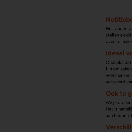
Notitieb
Het vinden va
stellen en di
over te maken
Ideaal v
Ondanks dat 
fijn om zaken
veel mensen 
verzekerd va
Ook te g
Wil je op ee
Het is nameli
aan hebben. M
Verschil