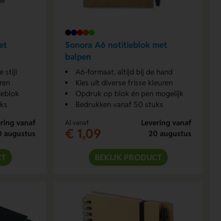
et
Sonora A6 notitieblok met
balpen
 stijl
A6-formaat, altijd bij de hand
ren
Kies uit diverse frisse kleuren
ieblok
Opdruk op blok én pen mogelijk
uks
Bedrukken vanaf 50 stuks
ring vanaf
Levering vanaf
Al vanaf
€ 1,09
0 augustus
20 augustus
CT
BEKIJK PRODUCT