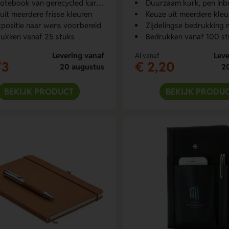
otebook van gerecycled karton
Duurzaam kurk, pen in
 uit meerdere frisse kleuren
Keuze uit meerdere kleu
positie naar wens voorbereid
Zijdelingse bedrukking 
ukken vanaf 25 stuks
Bedrukken vanaf 100 st
Levering vanaf
Leve
Al vanaf
73
€ 2,20
20 augustus
2
BEKIJK PRODUCT
BEKIJK PRODU