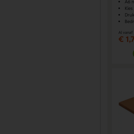
A6 n
Kies
Druk
Bedr
Al vanaf
€ 1,