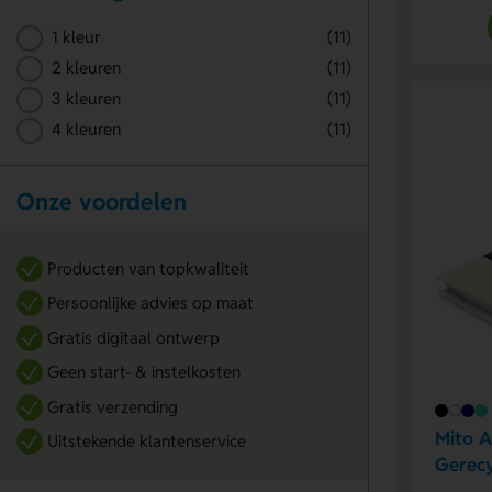
1 kleur
(11)
2 kleuren
(11)
3 kleuren
(11)
4 kleuren
(11)
Onze voordelen
Producten van topkwaliteit
Persoonlijke advies op maat
Gratis digitaal ontwerp
Geen start- & instelkosten
Gratis verzending
Mito A
Uitstekende klantenservice
Gerecy