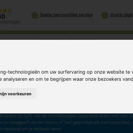
Snelle persoonlijke service
Gratis digi
80
ordelingen
ing-technologieën om uw surfervaring op onze website te 
te analyseren en om te begrijpen waar onze bezoekers va
titieboekjes met pen
mijn voorkeuren
k naar notitieboekjes waar je relaties, personeel of klanten direc
eboekjes met pen de juiste keuze. Deze combinatie maakt het mogel
 Je hebt de keuze uit notitieboekjes in diverse formaten, material
 blaadjes en kaft van de notitieboekjes laten bedrukken met een l
ze nu weggeeft op een beurs of laat gebruiken als kantoorartikel,
n niemand om je reclame heen!