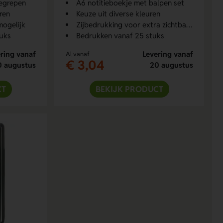
begrepen
A6 notitieboekje met balpen set
ren
Keuze uit diverse kleuren
mogelijk
Zijbedrukking voor extra zichtbaarheid
uks
Bedrukken vanaf 25 stuks
ring vanaf
Levering vanaf
Al vanaf
€ 3,04
0 augustus
20 augustus
CT
BEKIJK PRODUCT