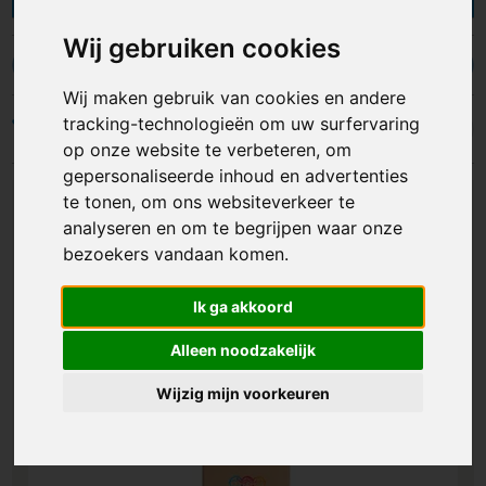
kleurplaat. Je kunt de kleurpotloden laten
bedrukken met een logo, bedrijfsnaam of eigen
Wij gebruiken cookies
ontwerp. Bedrukte kleurpotloden zijn een
Vulpotloden
Kleurpotloden
creatief geschenk om weg te geven aan kinderen
Wij maken gebruik van cookies en andere
of ouders met kinderen, maar worden ook veel
tracking-technologieën om uw surfervaring
Filters
gebruikt op scholen en kinderdagverblijven.
op onze website te verbeteren, om
gepersonaliseerde inhoud en advertenties
te tonen, om ons websiteverkeer te
analyseren en om te begrijpen waar onze
bezoekers vandaan komen.
Ik ga akkoord
Alleen noodzakelijk
Wijzig mijn voorkeuren