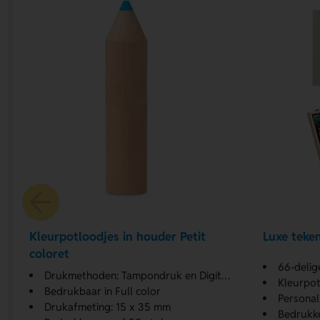
Kleurpotloodjes in houder Petit
Luxe teke
coloret
66-delig
Drukmethoden: Tampondruk en Digitaal label
Kleurpot
Bedrukbaar in Full color
Personal
Drukafmeting: 15 x 35 mm
Bedrukke