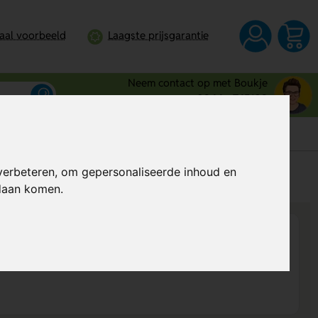
taal voorbeeld
Laagste prijsgarantie
Neem contact op met Boukje
0344 - 745109
verbeteren, om gepersonaliseerde inhoud en
s
Al vanaf
€ 0,14
per stuk (excl. BTW)
ndaan komen.