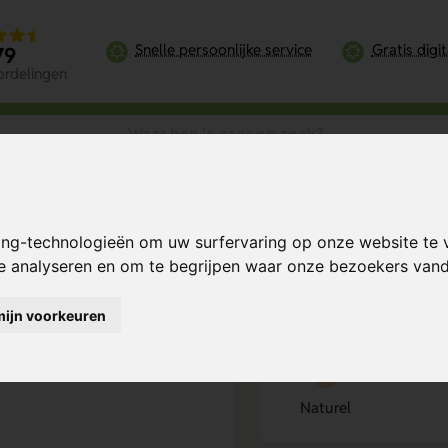
Snelle persoonlijke service
Gratis digi
79
ordelingen
ier Kleurpotloden
ing-technologieën om uw surfervaring op onze website te 
Bereken mijn prij
te analyseren en om te begrijpen waar onze bezoekers va
mijn voorkeuren
Kies kleur
1
Naturel