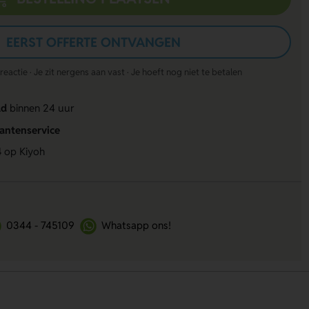
EERST OFFERTE ONTVANGEN
actie · Je zit nergens aan vast · Je hoeft nog niet te betalen
ld
binnen 24 uur
lantenservice
4
op Kiyoh
0344 - 745109
Whatsapp ons!