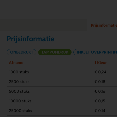
Prijsinformati
Prijsinformatie
ONBEDRUKT
TAMPONDRUK
INKJET OVERPRINTI
Afname
1 Kleur
1000 stuks
€ 0,24
2500 stuks
€ 0,18
5000 stuks
€ 0,16
10000 stuks
€ 0,15
25000 stuks
€ 0,14