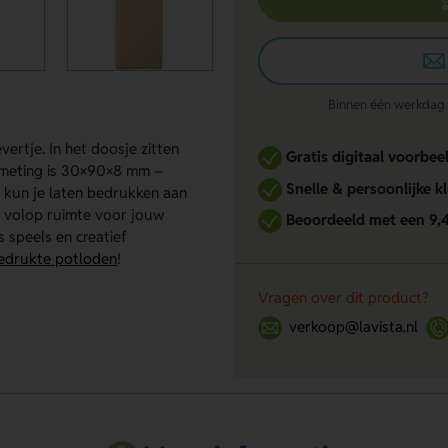
Binnen één werkdag re
ertje. In het doosje zitten
Gratis digitaal voorbee
afmeting is 30×90×8 mm –
Snelle & persoonlijke k
 kun je laten bedrukken aan
us volop ruimte voor jouw
Beoordeeld met een 9,
s speels en creatief
edrukte potloden
!
Vragen over dit product?
verkoop@lavista.nl