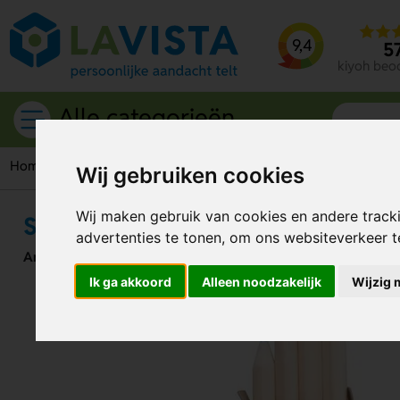
9,4
5
kiyoh beo
Alle categorieën
Home
Schrijfwaren
Potloden
Kleurpotloden
Set Van V
Wij gebruiken cookies
Wij maken gebruik van cookies en andere track
Set Van Vier Kleurpotloden
advertenties te tonen, om ons websiteverkeer 
Artikelnummer:
206180
Ik ga akkoord
Alleen noodzakelijk
Wijzig 