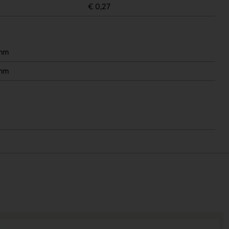
€ 0,27
 mm
 mm