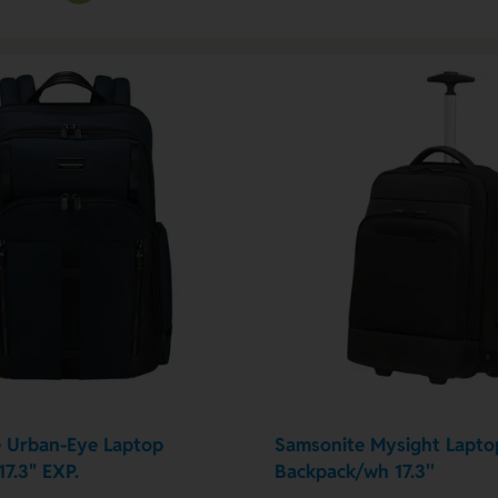
 Urban-Eye Laptop
Samsonite Mysight Lapto
7.3" EXP.
Backpack/wh 17.3''