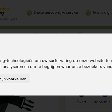
Snelle persoonlijke service
Gratis digi
79
ordelingen
aktisch
ing-technologieën om uw surfervaring op onze website te 
mpact en
Bereken mijn prij
te analyseren en om te begrijpen waar onze bezoekers va
mijn voorkeuren
Kies kleur
1
Zwart
Kobaltbla