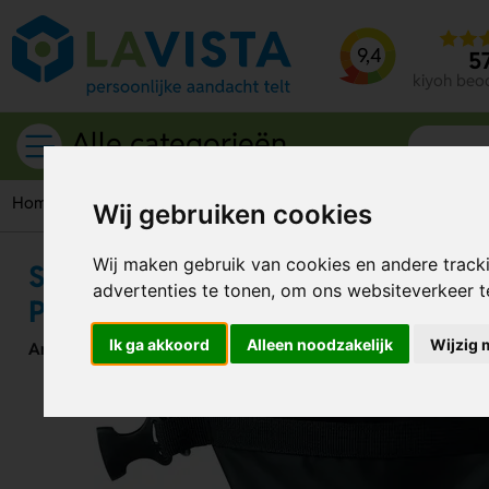
9,4
5
kiyoh beo
Alle categorieën
Home
Tassen
Scubadoo PVC Tas 1,5 Liter – Compact en Pr
Wij gebruiken cookies
Wij maken gebruik van cookies en andere track
Scubadoo PVC Tas 1,5 Liter – Co
advertenties te tonen, om ons websiteverkeer 
Praktisch
Ik ga akkoord
Alleen noodzakelijk
Wijzig 
Artikelnummer:
103919