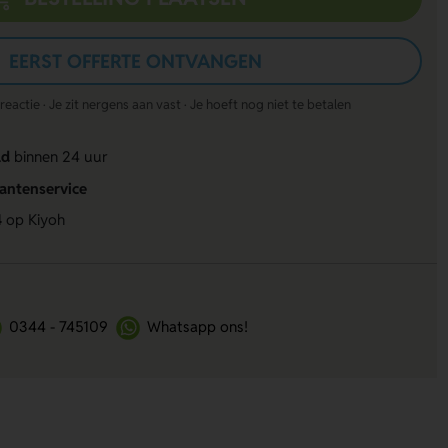
EERST OFFERTE ONTVANGEN
actie · Je zit nergens aan vast · Je hoeft nog niet te betalen
ld
binnen 24 uur
lantenservice
4
op Kiyoh
0344 - 745109
Whatsapp ons!