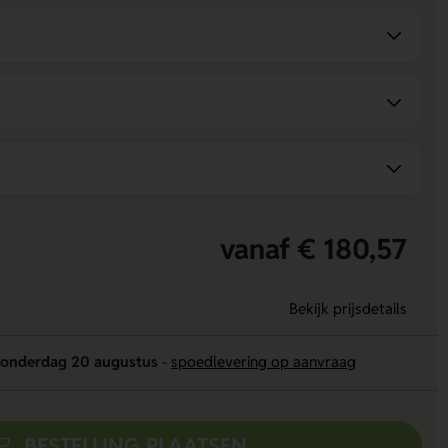
vanaf € 180,57
Bekijk prijsdetails
onderdag 20 augustus
-
spoedlevering op aanvraag
BESTELLING PLAATSEN