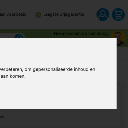
taal voorbeeld
Laagste prijsgarantie
Neem contact op met Jordy
0344 - 745109
verbeteren, om gepersonaliseerde inhoud en
s
Al vanaf
€ 3,04
per stuk (excl. BTW)
ndaan komen.
uw