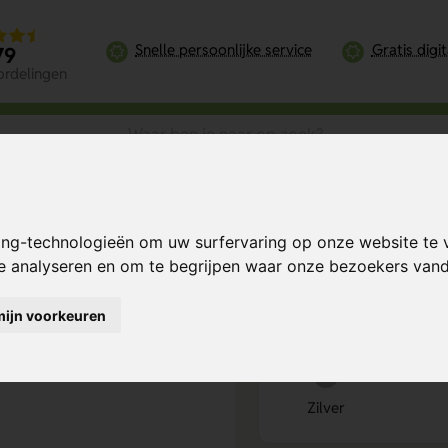
Snelle persoonlijke service
Gratis digi
79
ordelingen
Metalen Sleutelhanger Hartje Corazon
ing-technologieën om uw surfervaring op onze website te 
razon
Bereken mijn prij
te analyseren en om te begrijpen waar onze bezoekers va
mijn voorkeuren
Kies kleur
1
Zilver