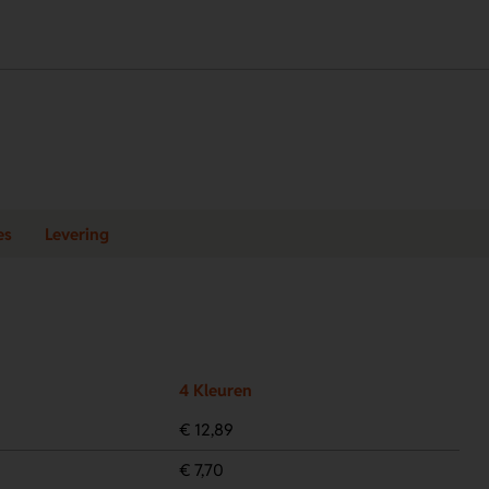
es
Levering
4 Kleuren
€ 12,89
€ 7,70