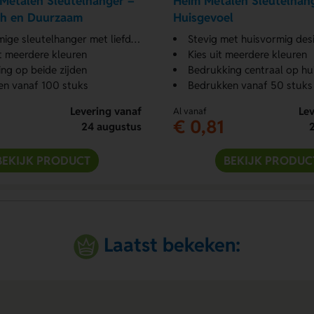
 Metalen Sleutelhanger –
Heim Metalen Sleutelhan
ch en Duurzaam
Huisgevoel
 sleutelhanger met liefdesboodschap
Stevig met huisvormig des
t meerdere kleuren
Kies uit meerdere kleuren
ng op beide zijden
Bedrukking centraal op hui
en vanaf 100 stuks
Bedrukken vanaf 50 stuks
Levering vanaf
Lev
Al vanaf
€ 0,81
24 augustus
BEKIJK PRODUCT
BEKIJK PRODUC
Laatst bekeken: