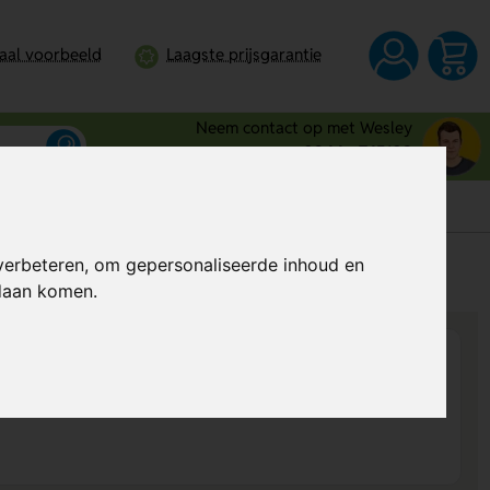
taal voorbeeld
Laagste prijsgarantie
Neem contact op met Wesley
0344 - 745109
verbeteren, om gepersonaliseerde inhoud en
s
Al vanaf
€ 1,67
per stuk (excl. BTW)
ndaan komen.