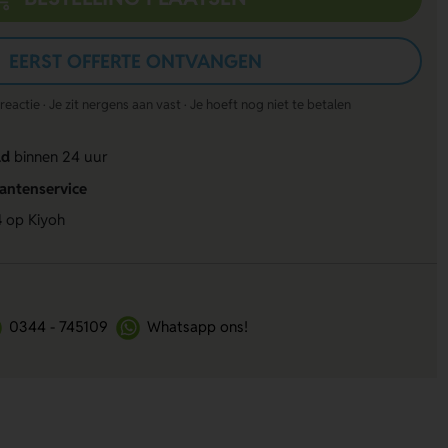
EERST OFFERTE ONTVANGEN
actie · Je zit nergens aan vast · Je hoeft nog niet te betalen
ld
binnen 24 uur
lantenservice
4
op Kiyoh
0344 - 745109
Whatsapp ons!