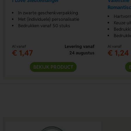
I Love Sleutelhanger
Valentine
Romantis
In zwarte geschenkverpakking
Hartvormige
Met (individuele) personalisatie
Keuze ui
Bedrukken vanaf 50 stuks
Bedrukki
Bedrukk
Levering vanaf
Al vanaf
Al vanaf
€ 1,47
€ 1,24
24 augustus
BEKIJK PRODUCT