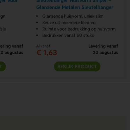
ger voor
Sleutelhanger Huisvorm Sniper –
Glanzende Metalen Sleutelhanger
ign
Glanzende huisvorm, uniek slim
Keuze uit meerdere kleuren
sje
Ruimte voor bedrukking op huisvorm
Bedrukken vanaf 50 stuks
ering vanaf
Levering vanaf
Al vanaf
€ 1,63
20 augustus
20 augustus
T
BEKIJK PRODUCT