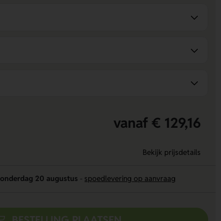
vanaf € 129,16
Bekijk prijsdetails
onderdag 20 augustus
-
spoedlevering op aanvraag
BESTELLING PLAATSEN