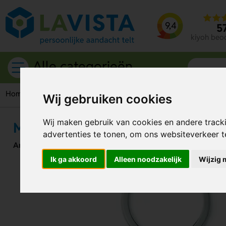
9,4
5
kiyoh beo
Alle categorieën
Home
Giveaways
Sleutelhangers
Metalen sleutelhangers
Wij gebruiken cookies
Wij maken gebruik van cookies en andere track
Metalen Sleutelhanger Hartje Co
advertenties te tonen, om ons websiteverkeer 
Artikelnummer:
104452
Ik ga akkoord
Alleen noodzakelijk
Wijzig 