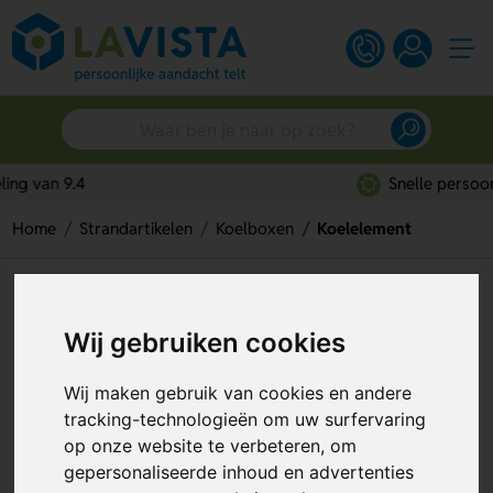
Snelle persoonlijke service
Home
Strandartikelen
Koelboxen
Koelelement
Koelelement
Wij gebruiken cookies
Artikelnummer:
113649
Wij maken gebruik van cookies en andere
tracking-technologieën om uw surfervaring
op onze website te verbeteren, om
gepersonaliseerde inhoud en advertenties