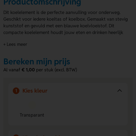
Productomschrijving
Dit koelelement is de perfecte aanvulling voor onderweg.
Geschikt voor iedere koeltas of koelbox. Gemaakt van stevig
kunststof en gevuld met een blauwe koelvloeistof. Dit
compacte koelelement houdt jouw eten en drinken heerlijk
koel. Past in elke koeltas en is ideaal voor picknicks, lunch of
+ Lees meer
stranddagen. Het koelelement kan bedrukt worden met
jouw eigen ontwerp, zoals een naam of logo. Leuk om mee
te geven bij een
Bereken mijn prijs
koelbox met logo
!
Voordelen van het koelelement
Al vanaf
€ 1,00
per stuk (excl. BTW)
Houdt eten en drinken koel:
De blauwe koelvloeistof
zorgt ervoor dat jouw lunch, drankjes of
Kies kleur
1
picknickproducten langer koud blijven.
Compact en veelzijdig:
Past in elke koeltas of koelbox,
ideaal voor onderweg, op het strand of tijdens een
picknick.
Transparant
Personaliseerbaar:
Kan bedrukt worden met een eigen
ontwerp, naam of logo, perfect voor promotie of als
persoonlijk cadeau.