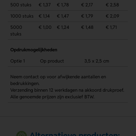
500 stuks
€ 1,37
€ 1,78
€ 2,17
€ 2,58
1000 stuks
€ 1,14
€ 1,47
€ 1,79
€ 2,09
5000
€ 1,00
€ 1,24
€ 1,48
€ 1,71
stuks
Opdrukmogelijkheden
Optie 1
Op product
3,5 x 2,5 cm
Neem contact op voor afwijkende aantallen en
bedrukkingen.
Verzending binnen 12 werkdagen na akkoord drukproef.
Alle genoemde prijzen zijn exclusief BTW.
Alternatieve producten: