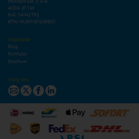
Morsestraat 11 A-B
4004 JP Tiel
KvK: 54142792
BTW: NL851187638B01
Inspiratie
Blog
Portfolio
Brochure
Volg ons