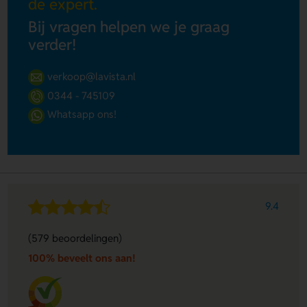
de expert.
Bij vragen helpen we je graag
verder!
verkoop@lavista.nl
0344 - 745109
Whatsapp ons!
9.4
(579 beoordelingen)
100% beveelt ons aan!