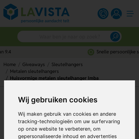
Snelle persoonlijke service
Home
Giveaways
Sleutelhangers
Metalen sleutelhangers
Huisvormige metalen sleutelhanger Imba
Huisvormige metalen
Wij gebruiken cookies
sleutelhanger Imba
Wij maken gebruik van cookies en andere
Artikelnummer:
121252
tracking-technologieën om uw surfervaring
op onze website te verbeteren, om
gepersonaliseerde inhoud en advertenties