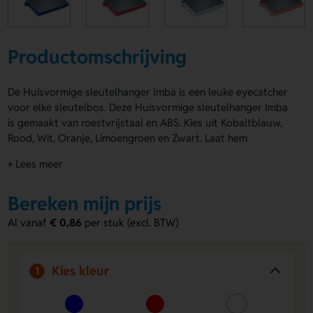
Productomschrijving
De Huisvormige sleutelhanger Imba is een leuke eyecatcher
voor elke sleutelbos. Deze Huisvormige sleutelhanger Imba
is gemaakt van roestvrijstaal en ABS. Kies uit Kobaltblauw,
Rood, Wit, Oranje, Limoengroen en Zwart. Laat hem
bedrukken op de Voorzijde of Achterzijde met een logo,
+ Lees meer
naam of eigen ontwerp. Zo maak je er makkelijk iets
persoonlijks van. Bestel of vraag een prijs op.
Bereken mijn prijs
Voordelen van de Huisvormige
Al vanaf
€ 0,86
per stuk (excl. BTW)
sleutelhanger Imba
Persoonlijk te bedrukken
- Voeg eenvoudig een logo,
naam of eigen ontwerp toe.
Kies kleur
1
Keuze uit meerdere kleuren
- Pas de sleutelhanger aan
op jouw stijl of huisstijl.
Stevig materiaal
- Gemaakt van roestvrijstaal en ABS