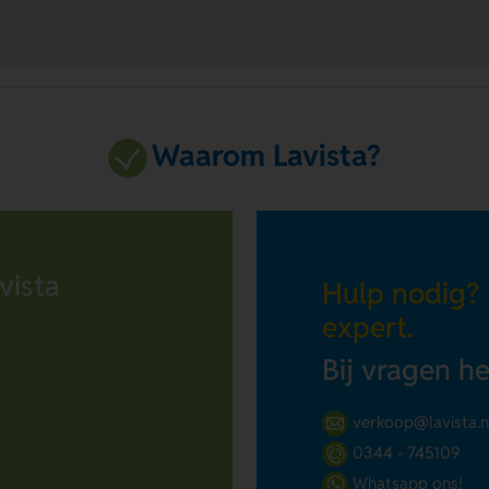
Waarom Lavista?
vista
Hulp nodig?
expert.
Bij vragen h
verkoop@lavista.n
0344 - 745109
Whatsapp ons!