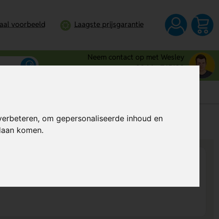
taal voorbeeld
Laagste prijsgarantie
Neem contact op met Wesley
0344 - 745109
verbeteren, om gepersonaliseerde inhoud en
s
Prijs op aanvraag
ndaan komen.