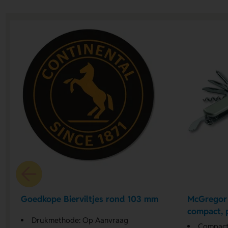
Goedkope Bierviltjes rond 103 mm
McGregor 
compact, p
Drukmethode: Op Aanvraag
relatiege
Compact 