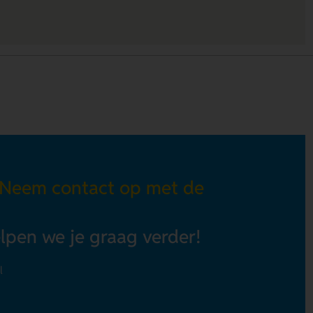
 Neem contact op met de
elpen we je graag verder!
l