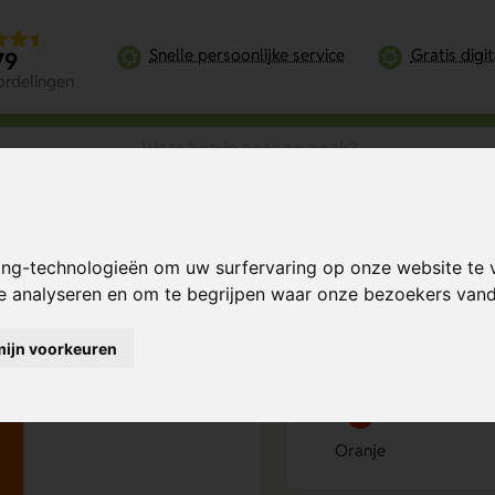
Snelle persoonlijke service
Gratis digi
79
ordelingen
um A5 hardcover notitieboek
ing-technologieën om uw surfervaring op onze website te 
ek
Bereken mijn prij
te analyseren en om te begrijpen waar onze bezoekers va
mijn voorkeuren
Kies kleur
1
Oranje