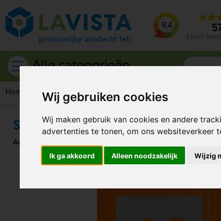
9,4
5
kiyoh beo
Alle categorieën
Home
Zoek op type
Goedkope relatiegeschenken
Spectr
Wij gebruiken cookies
Wij maken gebruik van cookies en andere track
Spectrum A5 hardcover notitiebo
advertenties te tonen, om ons websiteverkeer 
Artikelnummer:
124103
Ik ga akkoord
Alleen noodzakelijk
Wijzig 