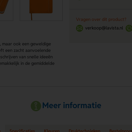
Vragen over dit product?
verkoop@lavista.nl
e, maar ook een geweldige
eft een zacht aanvoelende
schrijven van snelle ideeën
gemakkelijk in de gemiddelde
Meer informatie
e
Specificaties
Kleuren
Druktechnieken
Bestelproc