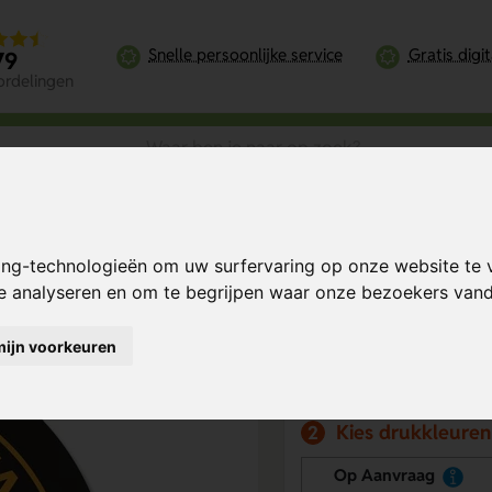
Snelle persoonlijke service
Gratis digi
79
ordelingen
pe Bierviltjes rond 103 mm
ing-technologieën om uw surfervaring op onze website te 
m
Bereken mijn prij
te analyseren en om te begrijpen waar onze bezoekers va
mijn voorkeuren
Kies drukpositie
1
Kies drukkleuren
2
Op Aanvraag