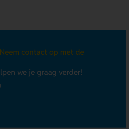
 Neem contact op met de
elpen we je graag verder!
l