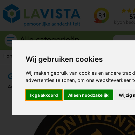
9,4
5
kiyoh beo
Alle categorieën
Home
Zoek op type
Goedkope relatiegeschenken
Goedko
Wij gebruiken cookies
Wij maken gebruik van cookies en andere track
Goedkope Bierviltjes rond 103 m
advertenties te tonen, om ons websiteverkeer 
Artikelnummer:
140572
Ik ga akkoord
Alleen noodzakelijk
Wijzig 