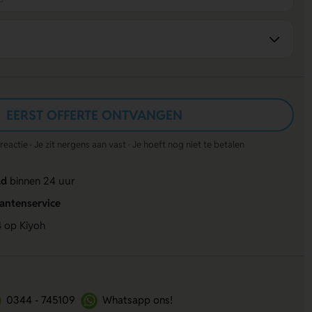
EERST OFFERTE ONTVANGEN
actie · Je zit nergens aan vast · Je hoeft nog niet te betalen
ld
binnen 24 uur
lantenservice
4
op Kiyoh
0344 - 745109
Whatsapp ons!