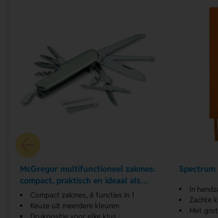
McGregor multifunctioneel zakmes:
Spectrum 
compact, praktisch en ideaal als
In hand
relatiegeschenk
Compact zakmes, 6 functies in 1
Zachte k
Keuze uit meerdere kleuren
Met grot
Drukpositie voor elke klus