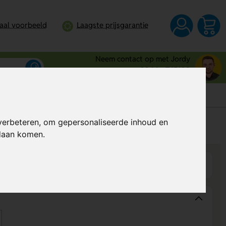
taal voorbeeld
Laagste prijsgarantie
Neem contact op met Jordy
0344 - 745109
verbeteren, om gepersonaliseerde inhoud en
s
Prijs op aanvraag
ndaan komen.
Wijzigen
Op product