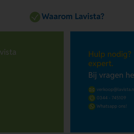
Waarom Lavista?
vista
Hulp nodig?
expert.
Bij vragen h
verkoop@lavista.n
0344 - 745109
Whatsapp ons!