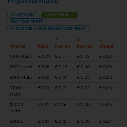
Prijsinformatie
ONBEDRUKT
TAMPONDRUK
DIGITALE PRINT
INDIVIDUELE NAMEN DIGITALE PRINT
1
2
3
4
Afname
Kleur
Kleuren
Kleuren
Kleuren
1000 stuks
€ 0,21
€ 0,31
€ 0,42
€ 0,52
2500 stuks
€ 0,15
€ 0,23
€ 0,30
€ 0,38
5000 stuks
€ 0,13
€ 0,19
€ 0,25
€ 0,30
10000
€ 0,12
€ 0,17
€ 0,22
€ 0,26
stuks
25000
€ 0,11
€ 0,16
€ 0,20
€ 0,25
stuks
50000
€ 0,11
€ 0,15
€ 0,20
€ 0,24