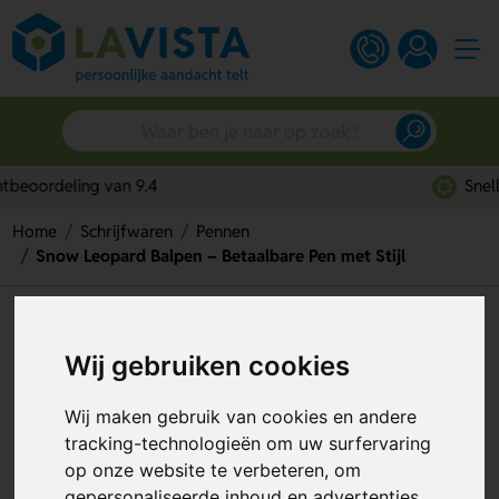
Snelle persoonlijke service
Home
Schrijfwaren
Pennen
Snow Leopard Balpen – Betaalbare Pen met Stijl
Snow Leopard Balpen –
Betaalbare Pen met Stijl
Wij gebruiken cookies
Artikelnummer:
127919
Wij maken gebruik van cookies en andere
tracking-technologieën om uw surfervaring
op onze website te verbeteren, om
gepersonaliseerde inhoud en advertenties