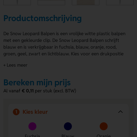
Productomschrijving
De Snow Leopard Balpen is een vrolijke witte plastic balpen
met een gekleurde clip. De Snow Leopard Balpen schrijft
blauw en is verkrijgbaar in fuchsia, blauw, oranje, rood,
groen, geel, zwart en lichtblauw. Kies voor een drukpositie
rechtshandig, linkshandig, op de clip of naast de clip. Zo geef
+ Lees meer
je eenvoudig een logo, naam of eigen ontwerp een leuke
plek. Bestel of vraag een prijs op.
Bereken mijn prijs
Voordelen van de Snow Leopard Balpen
Al vanaf
€ 0,11
per stuk (excl. BTW)
Veel kleurkeuze
- Je stemt de balpen makkelijk af op
jouw stijl of actie.
Ruimte voor bedrukking
- Laat een logo, naam of eigen
Kies kleur
1
ontwerp drukken op de clip of naast de clip.
Handige schrijfervaring
- De pen schrijft blauw en ligt
prettig in gebruik voor dagelijks schrijven.
Fuchsia
Blauw
Oranje