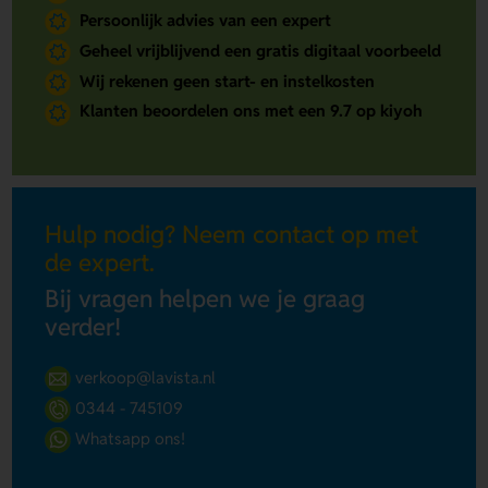
Persoonlijk advies van een expert
Geheel vrijblijvend een gratis digitaal voorbeeld
Wij rekenen geen start- en instelkosten
Klanten beoordelen ons met een 9.7 op kiyoh
Hulp nodig? Neem contact op met
de expert.
Bij vragen helpen we je graag
verder!
verkoop@lavista.nl
0344 - 745109
Whatsapp ons!