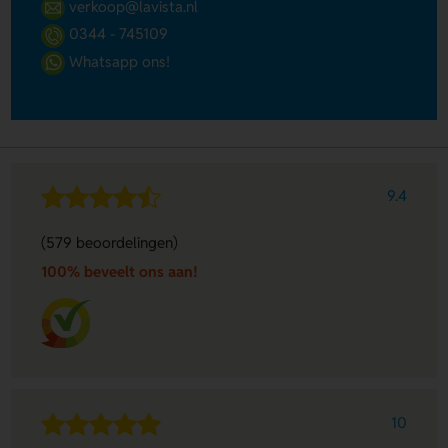
verkoop@lavista.nl
0344 - 745109
Whatsapp ons!
9.4
(579 beoordelingen)
100% beveelt ons aan!
10