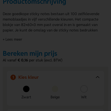
Productomschrijving
Deze goedkope sticky notes bestaan uit 100 zelfklevende
memoblaadjes in vijf verschillende kleuren. Het compacte
blokje van 82×60×3 mm past overal in en is gemaakt van
papier. Je kunt de omslag van de sticky notes bedrukken
aan beide zijden met jouw logo of boodschap. De goedkope
+ Lees meer
sticky notes zijn ideaal om jouw merk zichtbaar te maken op
elk bureau of tijdens evenementen en beurzen.
Bereken mijn prijs
Voordelen van de goedkope sticky
Al vanaf
€ 0,16
per stuk (excl. BTW)
notes
100 blaadjes in vijf kleuren
– Voor snelle notities,
markeringen of reminders.
Kies kleur
1
Compact formaat
– Handig mee te nemen in tas, jas of
agenda.
Dubbelzijdig bedrukbaar
– Laat je boodschap zien op
Zwart
Beige
Wit
de voor- én achterkant van de omslag.