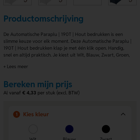
Productomschrijving
De Automatische Paraplu | 190T | Hout bedrukken is een
slimme keuze voor elk moment. Deze Automatische Paraplu |
190T | Hout bedrukken klap je met één klik open. Handig,
snel en altijd praktisch. Je kiest uit Wit, Blauw, Zwart, Groen,
Rood en Oranje. Laat een logo, naam of eigen ontwerp
+ Lees meer
plaatsen op Segment 1 met sluitband, Segment 2, Segment
3, Segment 4 of het Handvat. Bestel of vraag een prijs op.
Bereken mijn prijs
Voordelen van de Automatische Paraplu
Al vanaf
€ 4,33
per stuk (excl. BTW)
| 190T | Hout
Snel open met één klik
- Ideaal als je direct droog wilt
staan.
Kies kleur
1
Ruimte voor bedrukking
- Laat een logo, naam of eigen
ontwerp plaatsen op meerdere segmenten en op het
handvat.
Wit
Blauw
Zwart
Leuk als relatiegeschenk
- Praktisch, opvallend en