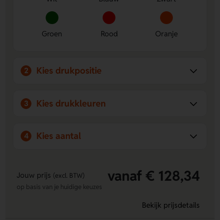
geschikt voor dagelijks gebruik.
Aanstekers bedrukken
? Je bent bij Lavista aan het juiste
Groen
Rood
Oranje
adres!
Kies drukpositie
2
Kies drukkleuren
3
Kies aantal
4
vanaf € 128,34
Jouw prijs
(excl. BTW)
op basis van je huidige keuzes
Bekijk prijsdetails