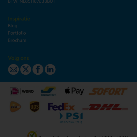
BTW: NL851187638B01
Inspiratie
Blog
Portfolio
Brochure
Volg ons