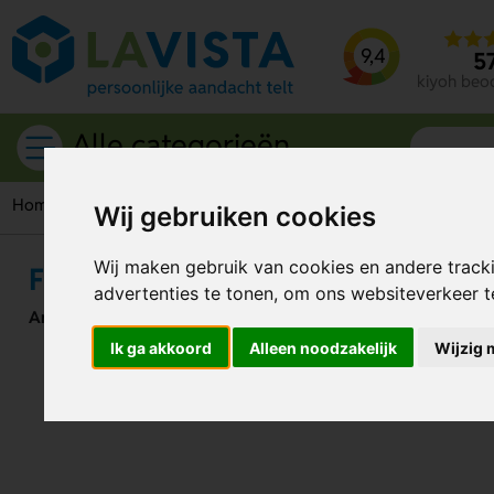
9,4
5
kiyoh beo
Alle categorieën
Home
Flesopeners
Flesopener Met Houten Handvat
Wij gebruiken cookies
Wij maken gebruik van cookies en andere track
Flesopener Met Houten Handvat
advertenties te tonen, om ons websiteverkeer 
Artikelnummer:
131394
Ik ga akkoord
Alleen noodzakelijk
Wijzig 