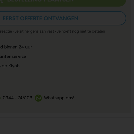
EERST OFFERTE ONTVANGEN
actie · Je zit nergens aan vast · Je hoeft nog niet te betalen
ld
binnen 24 uur
lantenservice
4
op Kiyoh
0344 - 745109
Whatsapp ons!