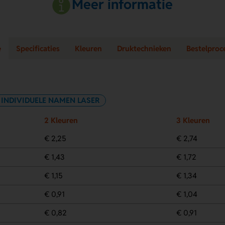
Meer informatie
e
Specificaties
Kleuren
Druktechnieken
Bestelproc
INDIVIDUELE NAMEN LASER
2 Kleuren
3 Kleuren
€ 2,25
€ 2,74
€ 1,43
€ 1,72
€ 1,15
€ 1,34
€ 0,91
€ 1,04
€ 0,82
€ 0,91