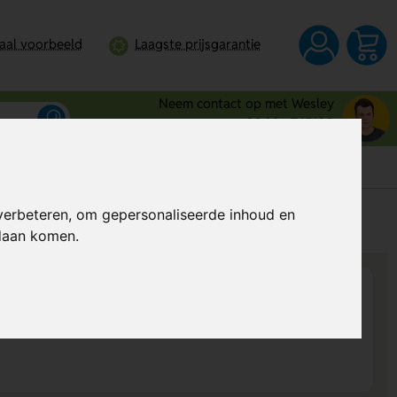
taal voorbeeld
Laagste prijsgarantie
Neem contact op met Wesley
0344 - 745109
verbeteren, om gepersonaliseerde inhoud en
s
Al vanaf
€ 0,68
per stuk (excl. BTW)
ndaan komen.