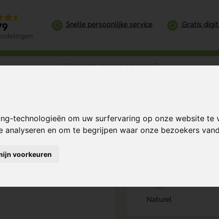
Snelle persoonlijke service
Gratis digi
79
ordelingen
ing-technologieën om uw surfervaring op onze website te 
Bereken mijn prij
te analyseren en om te begrijpen waar onze bezoekers va
mijn voorkeuren
Kies kleur
1
Naturel