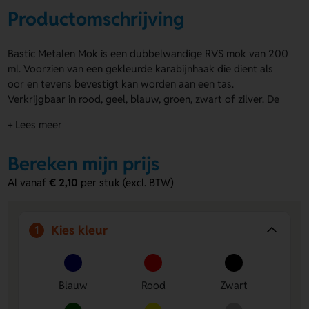
Productomschrijving
Bastic Metalen Mok is een dubbelwandige RVS mok van 200
ml. Voorzien van een gekleurde karabijnhaak die dient als
oor en tevens bevestigt kan worden aan een tas.
Verkrijgbaar in rood, geel, blauw, groen, zwart of zilver. De
Bastic Metalen Mok kan rondom bedrukt of gegraveerd
+ Lees meer
worden met logo, naam of ontwerp. Bestel snel of vraag een
offerte aan.
Bereken mijn prijs
Voordelen van de Bastic Metalen Mok
Al vanaf
€ 2,10
per stuk (excl. BTW)
Volledige bedrukking mogelijk:
Rondom bedrukt of
gegraveerd voor maximale zichtbaarheid.
Dubbelwandig RVS:
Houdt dranken langer warm of
Kies kleur
1
koud en is duurzaam in gebruik.
Praktische karabijnhaak:
Gemakkelijk te bevestigen aan
tas of rugzak, ideaal voor onderweg.
Blauw
Rood
Zwart