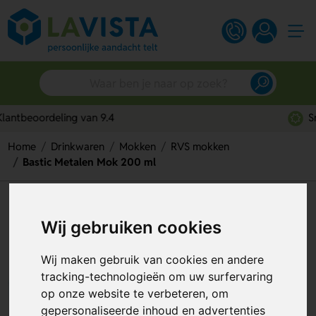
Snelle persoonlijke service
Home
Drinkwaren
Mokken
RVS mokken
Bastic Metalen Mok 200 ml
Bastic Metalen Mok 200 ml
Wij gebruiken cookies
Artikelnummer:
133180
Wij maken gebruik van cookies en andere
tracking-technologieën om uw surfervaring
op onze website te verbeteren, om
gepersonaliseerde inhoud en advertenties