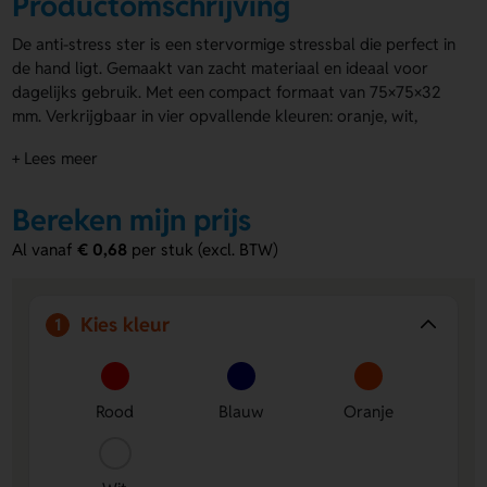
Productomschrijving
De anti-stress ster is een stervormige stressbal die perfect in
de hand ligt. Gemaakt van zacht materiaal en ideaal voor
dagelijks gebruik. Met een compact formaat van 75×75×32
mm. Verkrijgbaar in vier opvallende kleuren: oranje, wit,
blauw en rood. Je kunt de
stressballen laten bedrukken
op
+ Lees meer
de voor- en/of achterzijde met jouw logo of boodschap. Een
leuk en functioneel promotiemiddel voor elk event of
campagne. Laat je merk opvallen en geef je relaties een
Bereken mijn prijs
glimlach cadeau!
Al vanaf
€ 0,68
per stuk (excl. BTW)
Let op: Bedrukking op stressballen is nooit slijtvast.
Kies kleur
1
Rood
Blauw
Oranje