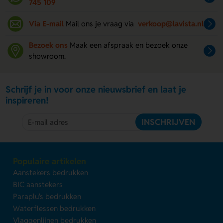
745 109
Via E-mail
Mail ons je vraag via
verkoop@lavista.nl
Bezoek ons
Maak een afspraak en bezoek onze
showroom.
Schrijf je in voor onze nieuwsbrief en laat je
inspireren!
INSCHRIJVEN
Populaire artikelen
Aanstekers bedrukken
BIC aanstekers
Paraplu's bedrukken
Waterflessen bedrukken
Vlaggenlijnen bedrukken