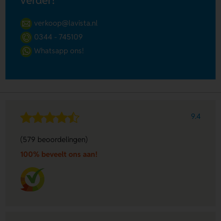
verder!
verkoop@lavista.nl
0344 - 745109
Whatsapp ons!
9.4
(579 beoordelingen)
100% beveelt ons aan!