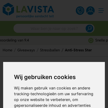
Snelle persoonlijke service
Home
Giveaways
Stressballen
Anti-Stress Ster
Anti-Stress Ster
Artikelnummer:
133935
Wij gebruiken cookies
Wij maken gebruik van cookies en andere
tracking-technologieën om uw surfervaring
op onze website te verbeteren, om
gepersonaliseerde inhoud en advertenties