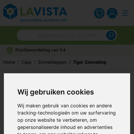
Snelle persoonlijke service
Home
Caps
Zonnekleppen
Tiger Zonneklep
Tiger Zonneklep
Wij gebruiken cookies
Artikelnummer:
134435
Wij maken gebruik van cookies en andere
tracking-technologieën om uw surfervaring
op onze website te verbeteren, om
gepersonaliseerde inhoud en advertenties