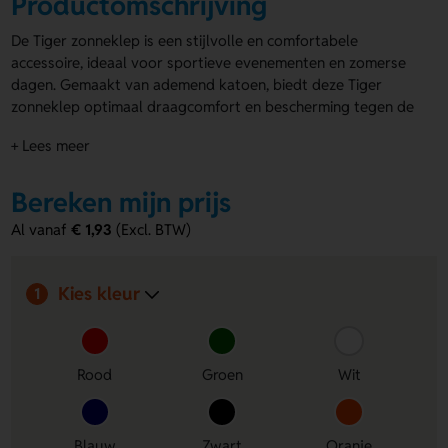
Productomschrijving
De Tiger zonneklep is een stijlvolle en comfortabele
accessoire, ideaal voor sportieve evenementen en zomerse
dagen. Gemaakt van ademend katoen, biedt deze Tiger
zonneklep optimaal draagcomfort en bescherming tegen de
zon. Verkrijgbaar in diverse kleuren, zodat je altijd de
+ Lees meer
perfecte match vindt voor jouw merk of gelegenheid. Je
kunt de
zonnekleppen bedrukken
op de duidelijk zichtbare
band, bijvoorbeeld met een logo of naam. Een slimme keuze
Bereken mijn prijs
voor effectieve promotie.
Al vanaf
€ 1,93
(Excl. BTW)
Voordelen van de Tiger zonneklep
Personaliseerbaar:
Bedruk de band met een logo of
Kies kleur
1
naam voor effectieve promotie van jouw merk of
evenement.
Comfortabel en ademend:
Gemaakt van hoogwaardig
Rood
Groen
Wit
katoen dat zorgt voor optimaal draagcomfort, zelfs op
warme dagen.
Stijlvol en veelzijdig:
Verkrijgbaar in diverse kleuren,
passend bij iedere outfit of gelegenheid.
Blauw
Zwart
Oranje