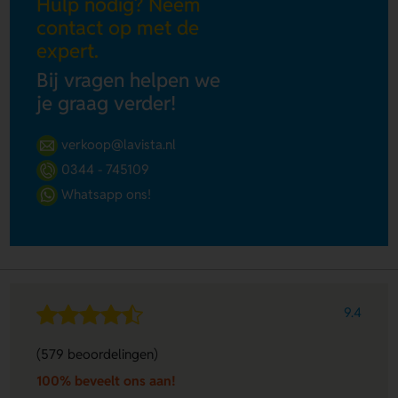
Hulp nodig? Neem
contact op met de
expert.
Bij vragen helpen we
je graag verder!
verkoop@lavista.nl
0344 - 745109
Whatsapp ons!
9.4
(579 beoordelingen)
100% beveelt ons aan!