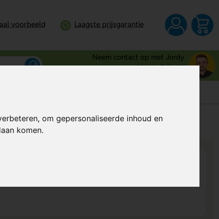
taal voorbeeld
Laagste prijsgarantie
Neem contact op met Jordy
0344 - 745109
verbeteren, om gepersonaliseerde inhoud en
s
Al vanaf
€ 4,47
per stuk (excl. BTW)
ndaan komen.