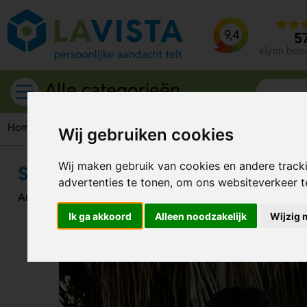
9,4
5
kiyoh beo
Alle categorieën
Home
Caps
Hoeden
Safari Hoed Met Touwtje
Wij gebruiken cookies
Wij maken gebruik van cookies en andere track
Safari Hoed Met Touwtje
advertenties te tonen, om ons websiteverkeer 
Artikelnummer:
134461
Ik ga akkoord
Alleen noodzakelijk
Wijzig 