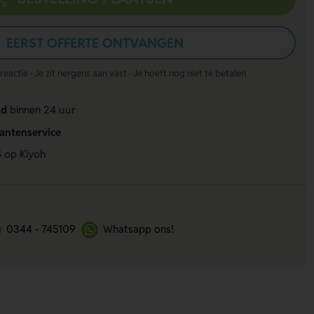
EERST OFFERTE ONTVANGEN
actie · Je zit nergens aan vast · Je hoeft nog niet te betalen
ld
binnen 24 uur
lantenservice
4
op Kiyoh
0344 - 745109
Whatsapp ons!