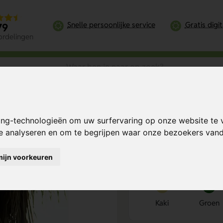
Snelle persoonlijke service
Gratis digi
79
ordelingen
ing-technologieën om uw surfervaring op onze website te 
Bereken mijn prij
te analyseren en om te begrijpen waar onze bezoekers va
mijn voorkeuren
Kies kleur
1
Kaki
Groen