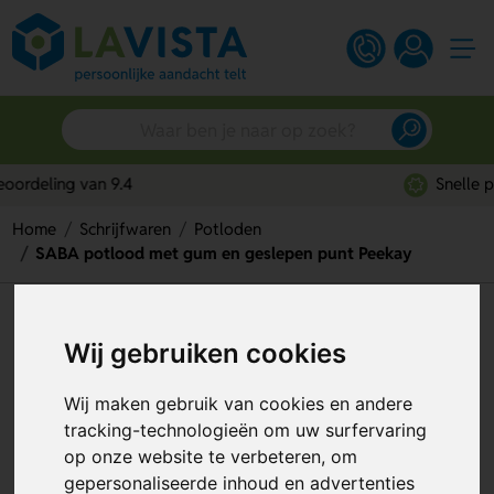
Snelle persoonlijke service
Home
Schrijfwaren
Potloden
SABA potlood met gum en geslepen punt Peekay
SABA potlood met gum en
Wij gebruiken cookies
geslepen punt Peekay
Artikelnummer:
191109
Wij maken gebruik van cookies en andere
tracking-technologieën om uw surfervaring
op onze website te verbeteren, om
gepersonaliseerde inhoud en advertenties