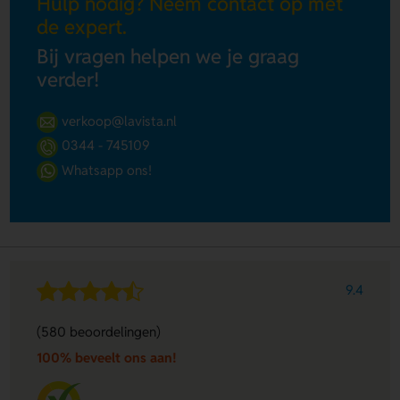
Hulp nodig? Neem contact op met
de expert.
Bij vragen helpen we je graag
verder!
verkoop@lavista.nl
0344 - 745109
Whatsapp ons!
9.4
(580 beoordelingen)
100% beveelt ons aan!