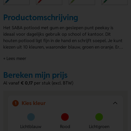
Productomschrijving
Het SABA potlood met gum en geslepen punt peekay is
ideaal voor dagelijks gebruik op school of kantoor. Dit
houten potlood ligt fijn in de hand en schrijft soepel. Je kunt
kiezen uit 10 kleuren, waaronder blauw, groen en oranje. Er
zit een handige gum op de achterkant. Het SABA potlood
+ Lees meer
met gum en geslepen punt peekay is te bedrukken op de
zijkant met jouw logo of boodschap. Perfect als
promotiemateriaal of relatiegeschenk. Laat jouw merk
Bereken mijn prijs
opvallen met deze kleurrijke en praktische
potloden bedrukt
Al vanaf
€ 0,17
per stuk (excl. BTW)
met logo
!
Kies kleur
1
Lichtblauw
Rood
Lichtgroen