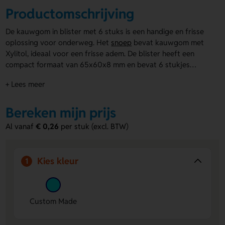
Productomschrijving
De kauwgom in blister met 6 stuks is een handige en frisse
oplossing voor onderweg. Het
snoep
bevat kauwgom met
Xylitol, ideaal voor een frisse adem. De blister heeft een
compact formaat van 65x60x8 mm en bevat 6 stukjes
kauwgom. De blister wordt geleverd in een bedrukte
+ Lees meer
kartonnen huls, die volledig in kleur te personaliseren is. Zo
komt jouw logo of boodschap perfect tot uiting. Het
product is ideaal als promotiemateriaal of relatiegeschenk.
Bereken mijn prijs
Maak indruk met de Kauwgom in blister met 6 stuks en geef
Al vanaf
€ 0,26
per stuk (excl. BTW)
je klanten een praktische en smakelijke attentie.
Kies kleur
1
Custom Made