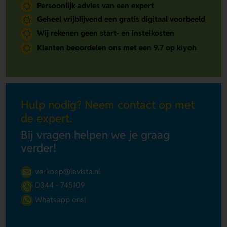
Persoonlijk advies van een expert
Geheel vrijblijvend een gratis digitaal voorbeeld
Wij rekenen geen start- en instelkosten
Klanten beoordelen ons met een 9.7 op kiyoh
Hulp nodig? Neem contact op met
de expert.
Bij vragen helpen we je graag
verder!
verkoop@lavista.nl
0344 - 745109
Whatsapp ons!