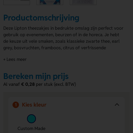
Productomschrijving
Deze Lipton theezakjes in bedrukte omslag zijn perfect voor
gebruik op evenementen, beurzen of in de horeca. Je hebt
de keuze uit vele smaken, zoals klassieke zwarte thee, earl
grey, bosvruchten, framboos, citrus of verfrissende
pepermunt. De omslag van deze Lipton theezakjes in
+ Lees meer
bedrukte omslag kan aan beide zijden bedrukt worden in
full colour.
Theezakjes bedrukken
is ideaal voor
gelegenheden waar thee wordt geserveerd.
Bereken mijn prijs
Al vanaf
€ 0,28
per stuk (excl. BTW)
Let op: Onderstaande prijzen zijn gebaseerd op black tea,
andere smaken zijn op aanvraag.
Voordelen van de Lipton theezakjes in
Kies kleur
1
bedrukte omslag
Full colour bedrukking mogelijk:
Maak uw evenement
of merk zichtbaar door de omslag aan beide zijden te
Custom Made
personaliseren.