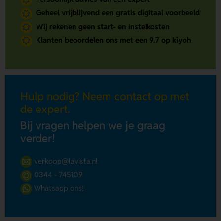
Geheel vrijblijvend een gratis digitaal voorbeeld
Wij rekenen geen start- en instelkosten
Klanten beoordelen ons met een 9.7 op kiyoh
Hulp nodig? Neem contact op met
de expert.
Bij vragen helpen we je graag
verder!
verkoop@lavista.nl
0344 - 745109
Whatsapp ons!