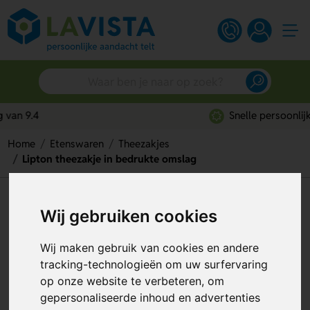
Snelle persoonlijke service
Home
Etenswaren
Theezakjes
Lipton theezakje in bedrukte omslag
Lipton theezakje in bedrukte
Wij gebruiken cookies
omslag
Wij maken gebruik van cookies en andere
Artikelnummer:
191988
tracking-technologieën om uw surfervaring
op onze website te verbeteren, om
Beste keuze
gepersonaliseerde inhoud en advertenties