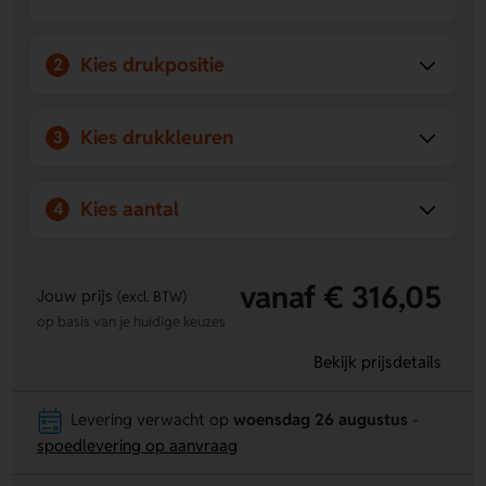
Veelzijdige smaakopties:
Kies uit zwarte thee, earl grey,
bosvruchten, framboos, citrus of pepermunt om aan
Kies drukpositie
2
elke voorkeur te voldoen.
Perfect voor horeca en evenementen:
Handig en
professioneel inzetbaar bij beurzen, cafés, hotels of
Kies drukkleuren
3
catering.
Kies aantal
4
vanaf € 316,05
Jouw prijs
(excl. BTW)
op basis van je huidige keuzes
Bekijk prijsdetails
Levering verwacht op
woensdag 26 augustus
-
spoedlevering op aanvraag