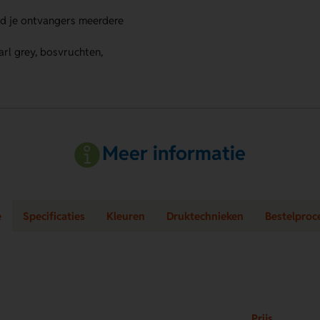
ed je ontvangers meerdere
arl grey, bosvruchten,
Meer informatie
e
Specificaties
Kleuren
Druktechnieken
Bestelproc
Prijs