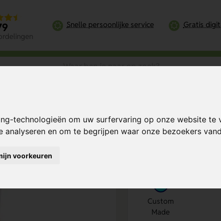
Snelle persoonlijke service
Gratis digi
79
ordelingen
edrukt doosje
ing-technologieën om uw surfervaring op onze website te 
doosje
Bereken mijn prij
te analyseren en om te begrijpen waar onze bezoekers va
mijn voorkeuren
Kies kleur
1
Custom
Made