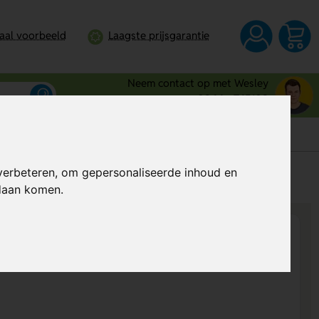
taal voorbeeld
Laagste prijsgarantie
Neem contact op met Wesley
0344 - 745109
verbeteren, om gepersonaliseerde inhoud en
s
Al vanaf
€ 3,72
per stuk (excl. BTW)
ndaan komen.