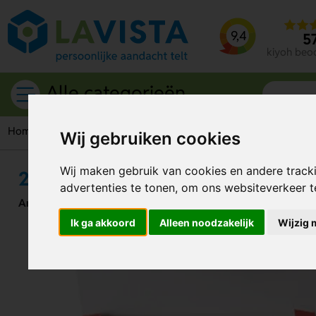
9,4
5
kiyoh beo
Alle categorieën
Home
Etenswaren
Theezakjes
20 Lipton theezakjes in b
Wij gebruiken cookies
Wij maken gebruik van cookies en andere track
20 Lipton theezakjes in bedrukt 
advertenties te tonen, om ons websiteverkeer 
Artikelnummer:
191990
Ik ga akkoord
Alleen noodzakelijk
Wijzig 