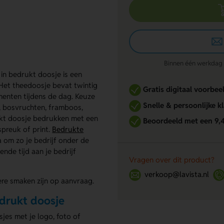
Binnen één werkdag re
 in bedrukt doosje is een
et theedoosje bevat twintig
Gratis digitaal voorbee
menten tijdens de dag. Keuze
Snelle & persoonlijke k
y, bosvruchten, framboos,
ukt doosje bedrukken met een
Beoordeeld met een 9,
spreuk of print.
Bedrukte
 om zo je bedrijf onder de
nde tijd aan je bedrijf
Vragen over dit product?
verkoop@lavista.nl
ere smaken zijn op aanvraag.
edrukt doosje
jes met je logo, foto of