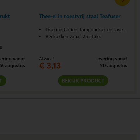
rukt
Thee-ei in roestvrij staal Teafuser
Drukmethoden: Tampondruk en Lasergraveren
Bedrukken vanaf 25 stuks
s
ering vanaf
Levering vanaf
Al vanaf
€ 3,13
26 augustus
20 augustus
T
BEKIJK PRODUCT