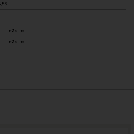
5,55
⌀25 mm
⌀25 mm