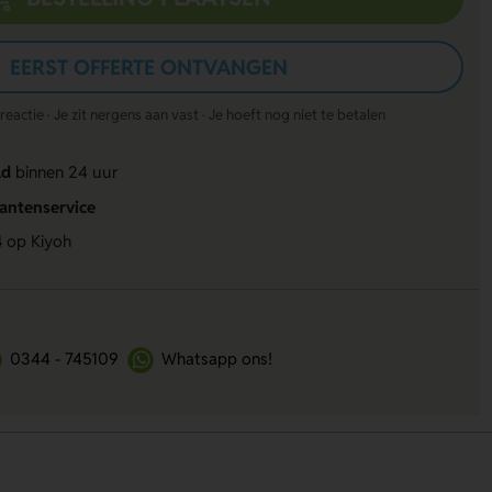
EERST OFFERTE ONTVANGEN
actie · Je zit nergens aan vast · Je hoeft nog niet te betalen
ld
binnen 24 uur
lantenservice
4
op Kiyoh
0344 - 745109
Whatsapp ons!