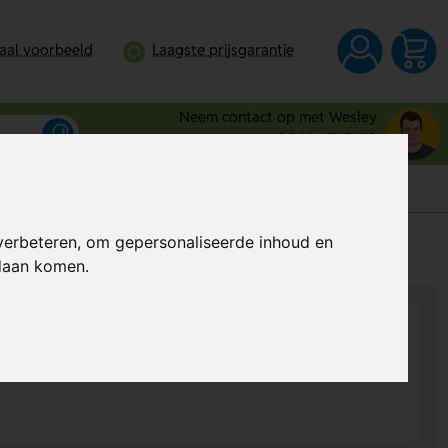
taal voorbeeld
Laagste prijsgarantie
Neem contact op met Wesley
0344 - 745109
verbeteren, om gepersonaliseerde inhoud en
s
Al vanaf
€ 5,43
per stuk (excl. BTW)
ndaan komen.