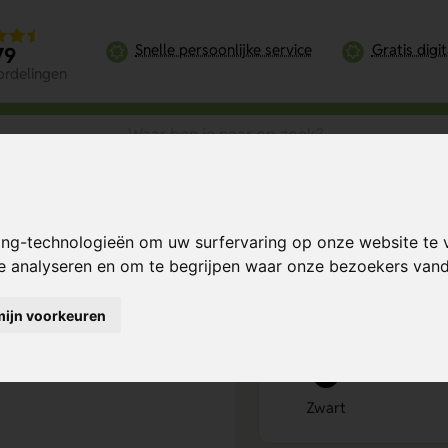
Snelle persoonlijke service
Gratis digi
79
ordelingen
schapsset In Autoband Koffer
ing-technologieën om uw surfervaring op onze website te 
fer
Bereken mijn prij
te analyseren en om te begrijpen waar onze bezoekers va
mijn voorkeuren
Kies kleur
1
Zwart