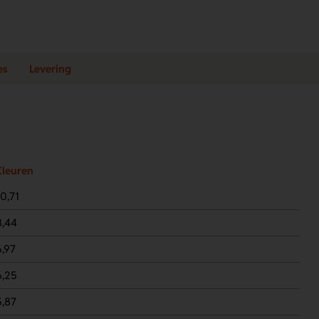
es
Levering
Kleuren
0,71
8,44
6,97
6,25
5,87