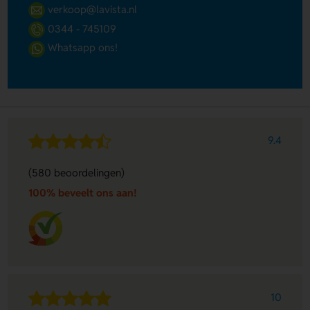
verkoop@lavista.nl
0344 - 745109
Whatsapp ons!
9.4
(580 beoordelingen)
100% beveelt ons aan!
10