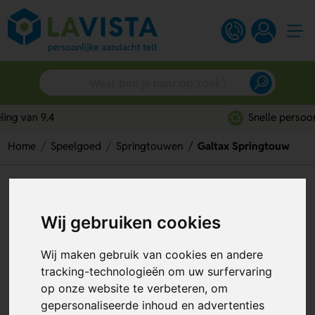
Snelle persoonlijke service
Home
Speelgoed
Springtouwen
Galtax Springtouw
Galtax Springtouw
Artikelnummer:
206581
Wij gebruiken cookies
Wij maken gebruik van cookies en andere
tracking-technologieën om uw surfervaring
op onze website te verbeteren, om
gepersonaliseerde inhoud en advertenties