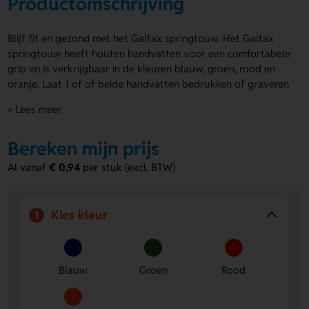
Productomschrijving
Blijf fit en gezond met het Galtax springtouw. Het Galtax
springtouw heeft houten handvatten voor een comfortabele
grip en is verkrijgbaar in de kleuren blauw, groen, rood en
oranje. Laat 1 of of beide handvatten bedrukken of graveren
met jouw logo, naam of eigen ontwerp. Perfect voor sport,
+ Lees meer
spel, een promotiecampagne of als giveaway. Dit klassieke
springtouw is leuk, functioneel en valt direct op. Bestel of
Bereken mijn prijs
vraag een prijs op.
Al vanaf
€ 0,94
per stuk (excl. BTW)
Voordelen van het Galtax springtouw
Te personaliseren op twee handvatten
- Laat 1 of beide
handvatten bedrukken of graveren met een logo, naam
Kies kleur
1
of eigen ontwerp.
Comfortabele houten grip
- De houten handvatten
liggen prettig in de hand tijdens elk gebruik.
Leuk voor promotie en sport
- Ideaal als giveaway,
Blauw
Groen
Rood
relatiegeschenk of voor een sportevenement.