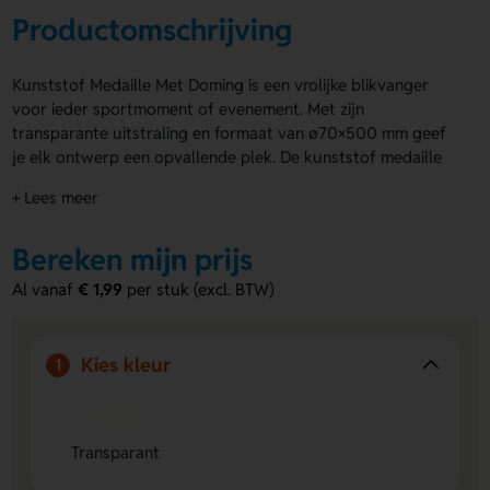
Productomschrijving
Kunststof Medaille Met Doming is een vrolijke blikvanger
voor ieder sportmoment of evenement. Met zijn
transparante uitstraling en formaat van ø70×500 mm geef
je elk ontwerp een opvallende plek. De kunststof medaille
met doming biedt ruimte voor een logo, naam of eigen
+ Lees meer
ontwerp op de Voorkant van medaille, Op product,
Voorzijde, Achterzijde of Voorkant - Achterkant. Het
Bereken mijn prijs
polyester halslint is sterk en kan ook bedrukt worden.
Kunststof Medaille Met Doming krijgt door de bollende
Al vanaf
€ 1,99
per stuk (excl. BTW)
dominglaag een luxe finish. Bestel of vraag een prijs op.
Voordelen van de Kunststof Medaille
Kies kleur
1
Met Doming
Veel ruimte voor personalisatie
- Laat een logo, naam
of eigen ontwerp aanbrengen op meerdere drukposities.
Transparant
Luxe uitstraling door doming
- De bollende
transparante afwerking geeft de medaille een chique