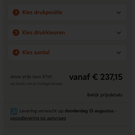
look.
Stevig en opvallend
- Het sterke polyester halslint en
Kies drukpositie
2
het grote formaat maken deze medaille ideaal voor
prijsuitreikingen.
Kies drukkleuren
3
Kies aantal
4
vanaf € 237,15
Jouw prijs
(excl. BTW)
op basis van je huidige keuzes
Bekijk prijsdetails
Levering verwacht op
donderdag 13 augustus
-
spoedlevering op aanvraag