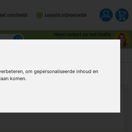
taal voorbeeld
Laagste prijsgarantie
Neem contact op met Noëlla
0344 - 745109
verbeteren, om gepersonaliseerde inhoud en
s
Al vanaf
€ 2,80
per stuk (excl. BTW)
ndaan komen.