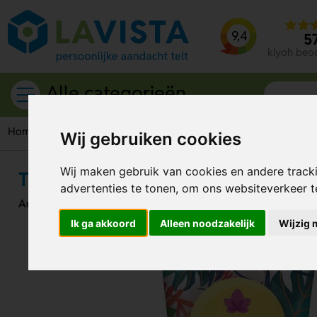
9,4
5
kiyoh beo
Alle categorieën
Home
Persoonlijke verzorging
Zonnebrandcreme
Tube zo
Wij gebruiken cookies
Wij maken gebruik van cookies en andere track
Tube zonnebrandcrème factor 50 
advertenties te tonen, om ons websiteverkeer 
Artikelnummer:
219382
Ik ga akkoord
Alleen noodzakelijk
Wijzig 