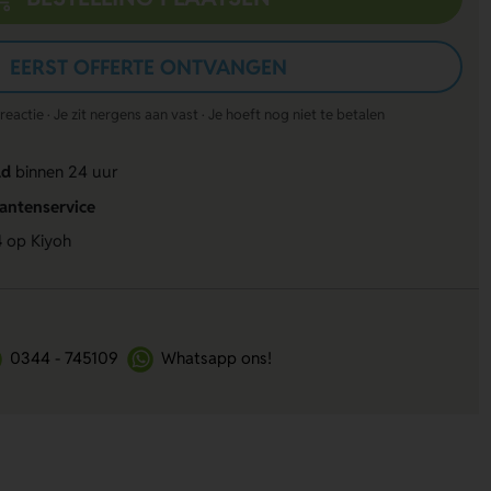
EERST OFFERTE ONTVANGEN
actie · Je zit nergens aan vast · Je hoeft nog niet te betalen
ld
binnen 24 uur
lantenservice
4
op Kiyoh
0344 - 745109
Whatsapp ons!