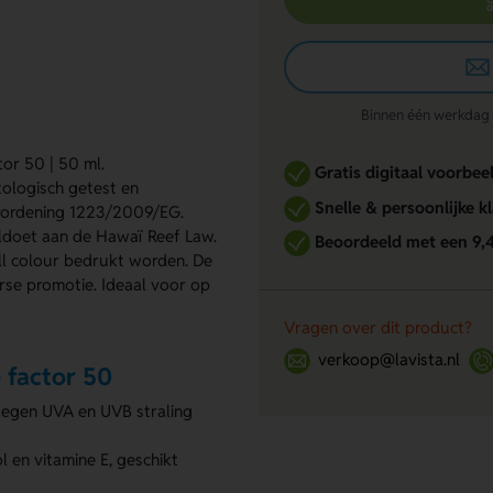
Binnen één werkdag re
or 50 | 50 ml.
Gratis digitaal voorbee
tologisch getest en
Snelle & persoonlijke k
erordening 1223/2009/EG.
ldoet aan de Hawaï Reef Law.
Beoordeeld met een 9,
ll colour bedrukt worden. De
rse promotie. Ideaal voor op
Vragen over dit product?
verkoop@lavista.nl
 factor 50
tegen UVA en UVB straling
 en vitamine E, geschikt