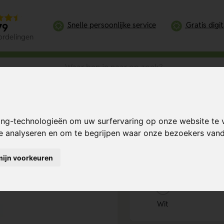
Snelle persoonlijke service
Gratis digi
79
ordelingen
nnebrandcrème factor 50 | 50 ml
ing-technologieën om uw surfervaring op onze website te 
| 50 ml
Bereken mijn prij
te analyseren en om te begrijpen waar onze bezoekers va
mijn voorkeuren
Kies kleur
1
Wit