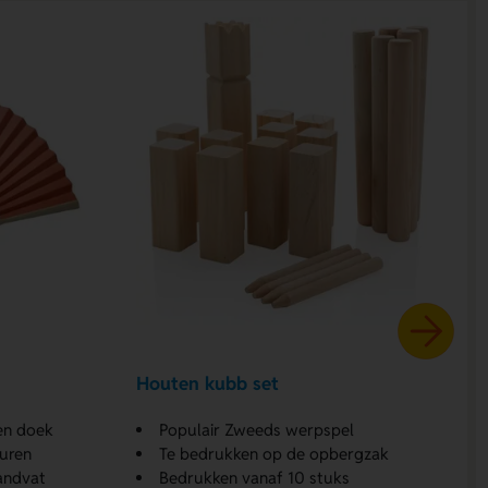
Houten kubb set
en doek
Populair Zweeds werpspel
euren
Te bedrukken op de opbergzak
andvat
Bedrukken vanaf 10 stuks