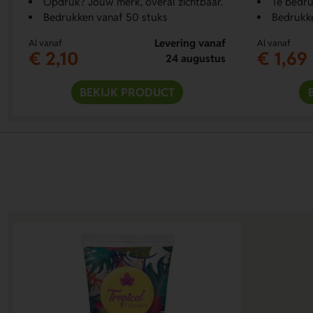
Opdruk? Jouw merk, overal zichtbaar.
Te bedr
Bedrukken vanaf 50 stuks
Bedrukk
Levering vanaf
Al vanaf
Al vanaf
€ 2,10
€ 1,69
24 augustus
BEKIJK PRODUCT