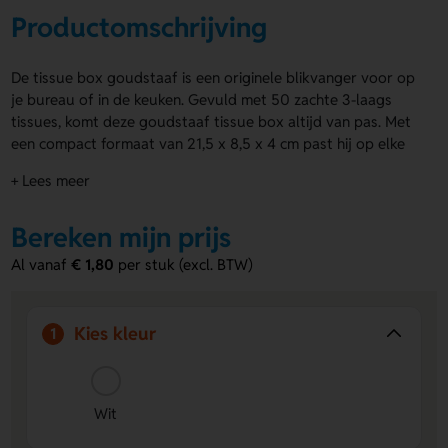
Productomschrijving
De tissue box goudstaaf is een originele blikvanger voor op
je bureau of in de keuken. Gevuld met 50 zachte 3-laags
tissues, komt deze goudstaaf tissue box altijd van pas. Met
een compact formaat van 21,5 x 8,5 x 4 cm past hij op elke
plek waar je snel een tissue nodig hebt. Dankzij de
+ Lees meer
bedrukking op alle zijden is hij bovendien perfect voor een
eigen ontwerp.
Bereken mijn prijs
Voordelen van de Tissue Box Goudstaaf
Al vanaf
€ 1,80
per stuk (excl. BTW)
Opvallend ontwerp:
De unieke goudstaafvorm trekt
meteen de aandacht.
Ruimte voor personalisatie:
Alle zijden zijn bedrukt en
Kies kleur
1
dus geschikt voor een eigen ontwerp of logo.
Compact en gevuld:
Voorzien van 50 3-laags tissues in
een handzaam formaat.
Wit