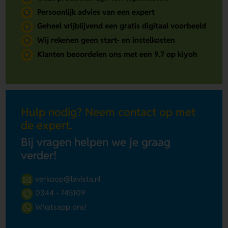
Persoonlijk advies van een expert
Geheel vrijblijvend een gratis digitaal voorbeeld
Wij rekenen geen start- en instelkosten
Klanten beoordelen ons met een 9.7 op kiyoh
Hulp nodig? Neem contact op met
de expert.
Bij vragen helpen we je graag
verder!
verkoop@lavista.nl
0344 - 745109
Whatsapp ons!