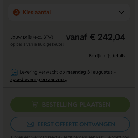
Kies aantal
3
vanaf € 242,04
Jouw prijs
(excl. BTW)
op basis van je huidige keuzes
Bekijk prijsdetails
Levering verwacht op
maandag 31 augustus
-
spoedlevering op aanvraag
BESTELLING PLAATSEN
EERST OFFERTE ONTVANGEN
Binnen één werkdag reactie · Je zit nergens aan vast · Je hoeft nog