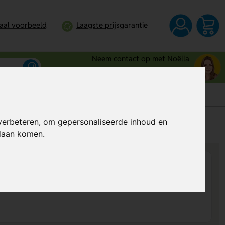
taal voorbeeld
Laagste prijsgarantie
Neem contact op met Noëlla
0344 - 745109
verbeteren, om gepersonaliseerde inhoud en
s
Al vanaf
€ 2,46
per stuk (excl. BTW)
ndaan komen.