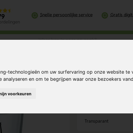
Snelle persoonlijke service
Gratis digi
79
ordelingen
ing-technologieën om uw surfervaring op onze website te 
Bereken mijn prij
te analyseren en om te begrijpen waar onze bezoekers va
mijn voorkeuren
Kies kleur
1
Transparant