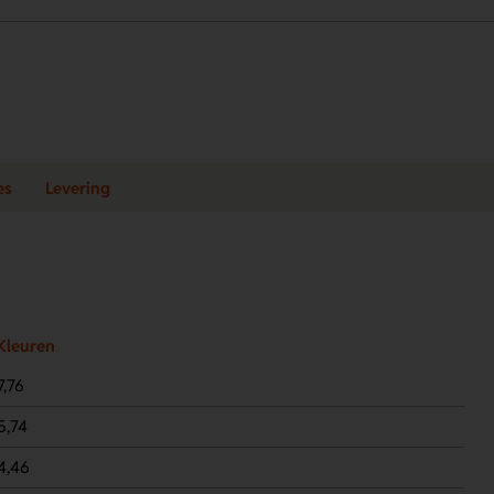
es
Levering
Kleuren
7,76
5,74
4,46