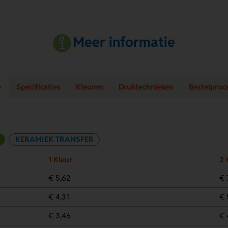
Meer informatie
e
Specificaties
Kleuren
Druktechnieken
Bestelproc
KERAMIEK TRANSFER
1 Kleur
2 
€ 5,62
€ 
€ 4,31
€ 
€ 3,46
€ 