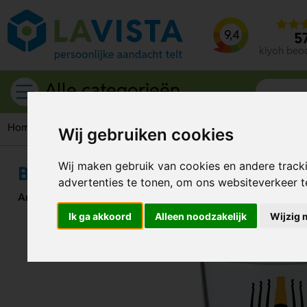
9,4
5
kiyoh beo
Alle categorieën
Home
Drinkwaren
Glazen
Bierglas Vaasje
Wij gebruiken cookies
Wij maken gebruik van cookies en andere track
Bierglas Vaasje
advertenties te tonen, om ons websiteverkeer 
Artikelnummer:
275157
Ik ga akkoord
Alleen noodzakelijk
Wijzig 