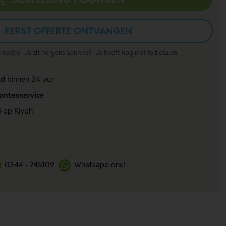
EERST OFFERTE ONTVANGEN
actie · Je zit nergens aan vast · Je hoeft nog niet te betalen
ld
binnen 24 uur
lantenservice
4
op Kiyoh
0344 - 745109
Whatsapp ons!