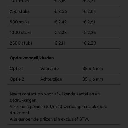
100 stuks
€ 3,15
€ 3,71
250 stuks
€ 2,56
€ 2,84
500 stuks
€ 2,42
€ 2,61
1000 stuks
€ 2,23
€ 2,35
2500 stuks
€ 2,11
€ 2,20
Opdrukmogelijkheden
Optie 1
Voorzijde
35 x 6 mm
Optie 2
Achterzijde
35 x 6 mm
Neem contact op voor afwijkende aantallen en
bedrukkingen.
Verzending binnen 8 t/m 10 werkdagen na akkoord
drukproef.
Alle genoemde prijzen zijn exclusief BTW.