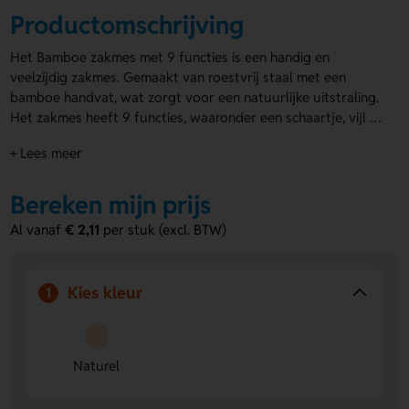
Productomschrijving
Het Bamboe zakmes met 9 functies is een handig en
veelzijdig zakmes. Gemaakt van roestvrij staal met een
bamboe handvat, wat zorgt voor een natuurlijke uitstraling.
Het zakmes heeft 9 functies, waaronder een schaartje, vijl en
kurkentrekker. Het compacte formaat van 90×25×15 mm
+ Lees meer
past gemakkelijk in je zak. Inclusief een PU lederen
draagriem voor extra gemak. Je kunt de
zakmessen laten
bedrukken
Bereken mijn prijs
of graveren op zowel de voor- als achterzijde.
Een stijlvol en praktisch geschenk om jouw merk krachtig
Al vanaf
€ 2,11
per stuk (excl. BTW)
onder de aandacht te brengen!
Kies kleur
1
Naturel