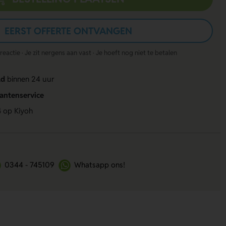
EERST OFFERTE ONTVANGEN
actie · Je zit nergens aan vast · Je hoeft nog niet te betalen
ld
binnen 24 uur
lantenservice
4
op Kiyoh
0344 - 745109
Whatsapp ons!