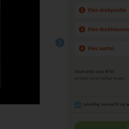
Kies drukpositie
2
Kies drukkleuren
3
Kies aantal
4
Jouw prijs
(excl. BTW)
op basis van je huidige keuzes
Levering verwacht op
w