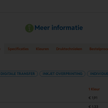
Meer informatie
e
Specificaties
Kleuren
Druktechnieken
Bestelproc
DIGITALE TRANSFER
INKJET OVERPRINTING
INDIVIDU
1 Kleur
€ 1,91
€ 1,33