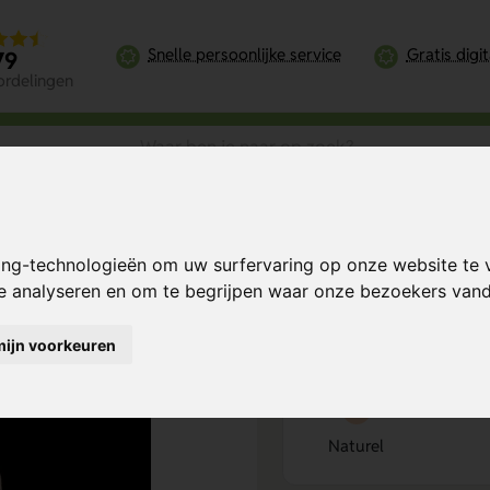
Snelle persoonlijke service
Gratis digi
79
ordelingen
itieboek A6 – Stijlvol, Compact en Duurzaam
ing-technologieën om uw surfervaring op onze website te 
 Stijlvol,
Bereken mijn prij
te analyseren en om te begrijpen waar onze bezoekers va
mijn voorkeuren
Kies kleur
1
Naturel