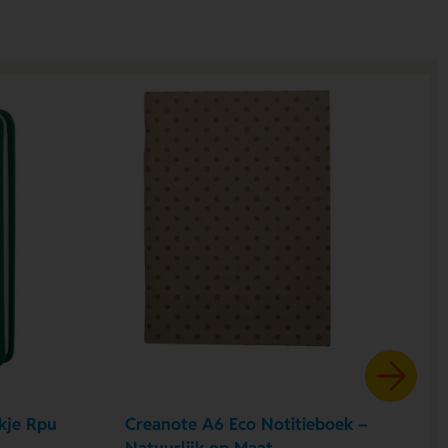
kje Rpu
Creanote A6 Eco Notitieboek –