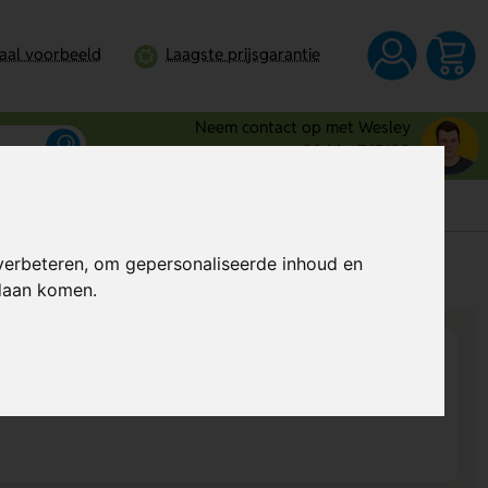
taal voorbeeld
Laagste prijsgarantie
Neem contact op met Wesley
0344 - 745109
verbeteren, om gepersonaliseerde inhoud en
s
Al vanaf
€ 0,92
per stuk (excl. BTW)
ndaan komen.