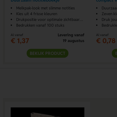
Duurzaam notitieboekje
compact vo
Melkpak-look met slimme notities
Duurzaam
Kies uit 4 frisse kleuren
Zeven kle
Drukpositie voor optimale zichtbaarheid
Druk jou
Bedrukken vanaf 100 stuks
Bedrukk
Levering vanaf
Al vanaf
Al vanaf
€ 1,37
€ 0,78
19 augustus
BEKIJK PRODUCT