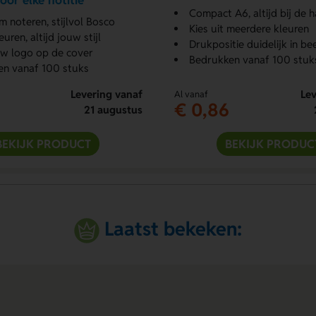
or elke notitie
Compact A6, altijd bij de 
 noteren, stijlvol Bosco
Kies uit meerdere kleuren
uren, altijd jouw stijl
Drukpositie duidelijk in be
w logo op de cover
Bedrukken vanaf 100 stuk
en vanaf 100 stuks
Levering vanaf
Lev
Al vanaf
€ 0,86
21 augustus
BEKIJK PRODUCT
BEKIJK PRODUC
Laatst bekeken: