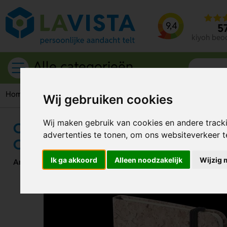
9,4
5
kiyoh beo
Alle categorieën
Home
Notitieboekjes
A6-formaat
Climer Natuurlijk Not
Wij gebruiken cookies
Wij maken gebruik van cookies en andere track
Climer Natuurlijk Notitieboek A6 –
advertenties te tonen, om ons websiteverkeer 
Compact en Duurzaam
Ik ga akkoord
Alleen noodzakelijk
Wijzig 
Artikelnummer:
291163