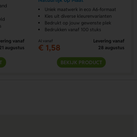
Natuurlijk op Maat
hand
Uniek maatwerk in eco A6-formaat
Kies uit diverse kleurenvarianten
eld
Bedrukt op jouw gewenste plek
s
Bedrukken vanaf 100 stuks
ering vanaf
Levering vanaf
Al vanaf
€ 1,58
21 augustus
28 augustus
T
BEKIJK PRODUCT