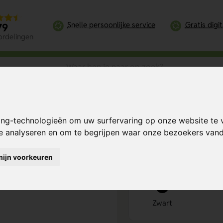
Snelle persoonlijke service
Gratis digi
79
ordelingen
ze lader
ing-technologieën om uw surfervaring op onze website te 
Bereken mijn prij
te analyseren en om te begrijpen waar onze bezoekers va
mijn voorkeuren
Kies kleur
1
Zwart