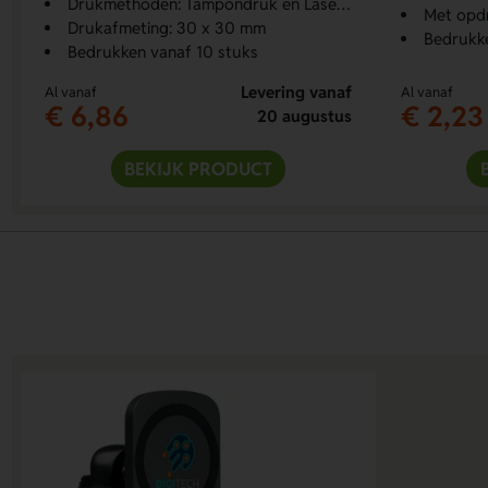
Drukmethoden: Tampondruk en Lasergraveren
Met opdr
Drukafmeting: 30 x 30 mm
Bedrukk
Bedrukken vanaf 10 stuks
Levering vanaf
Al vanaf
Al vanaf
€ 6,86
€ 2,23
20 augustus
BEKIJK PRODUCT