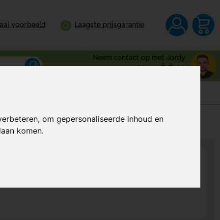
taal voorbeeld
Laagste prijsgarantie
Neem contact op met Jordy
0344 - 745109
verbeteren, om gepersonaliseerde inhoud en
s
Al vanaf
€ 9,53
per stuk (excl. BTW)
ndaan komen.