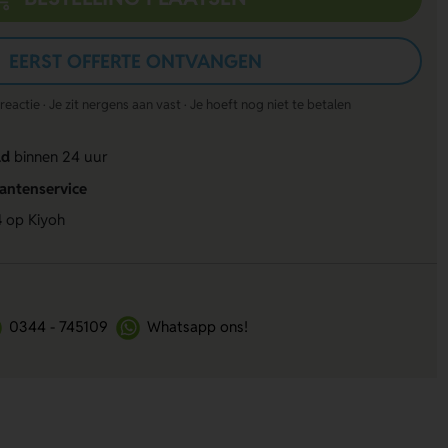
EERST OFFERTE ONTVANGEN
actie · Je zit nergens aan vast · Je hoeft nog niet te betalen
ld
binnen 24 uur
lantenservice
4
op Kiyoh
0344 - 745109
Whatsapp ons!