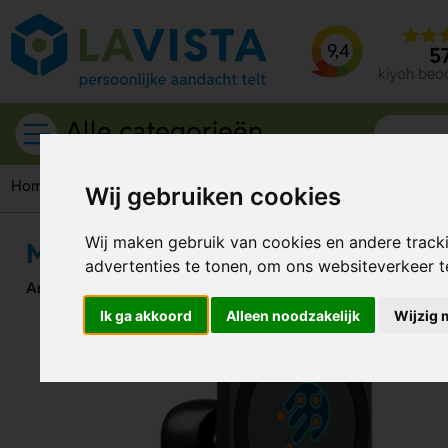
9,4
5
kiyoh beo
Alle categorieën
Home
Auto accessoires
Autoladers
Magnetische draadlo
Wij gebruiken cookies
Wij maken gebruik van cookies en andere track
Magnetische draadloze lader
advertenties te tonen, om ons websiteverkeer 
Artikelnummer:
292168
Ik ga akkoord
Alleen noodzakelijk
Wijzig 