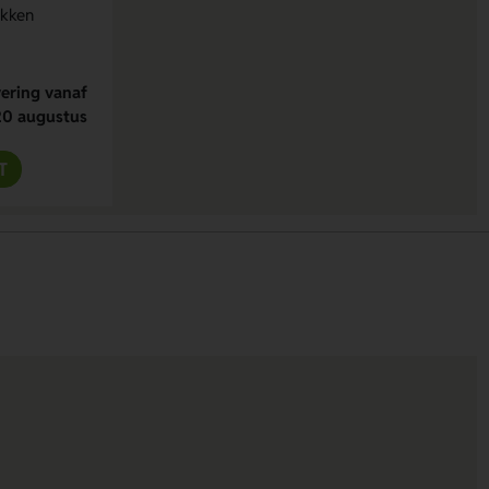
ukken
ering vanaf
20 augustus
T