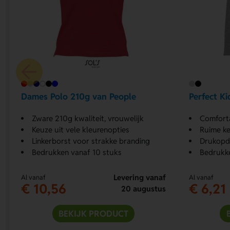
Dames Polo 210g van People
Perfect Ki
Zware 210g kwaliteit, vrouwelijk
Comfortab
Keuze uit vele kleurenopties
Ruime ke
Linkerborst voor strakke branding
Drukopdr
Bedrukken vanaf 10 stuks
Bedrukke
Levering vanaf
Al vanaf
Al vanaf
€ 10,56
€ 6,21
20 augustus
BEKIJK PRODUCT