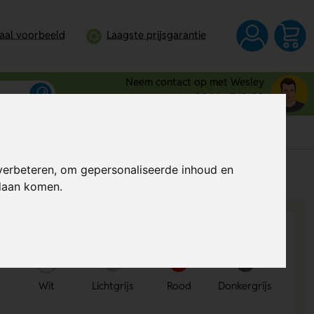
taal voorbeeld
Laagste prijsgarantie
Neem contact op met Wesley
0344 - 745109
verbeteren, om gepersonaliseerde inhoud en
s
Al vanaf
€ 10,50
per stuk (excl. BTW)
ndaan komen.
Wit
Lichtgrijs
Rood
Donkergrijs