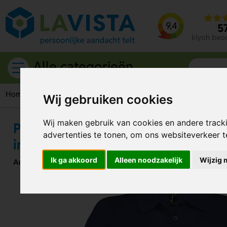
9,4
5
kiyoh beo
Alle categorieën
Home
Kleding
Polo
Prime dames polo 200g – stijlvolle 
Wij gebruiken cookies
Wij maken gebruik van cookies en andere track
Prime dames polo 200g – stijlvol
advertenties te tonen, om ons websiteverkeer 
in de categorie Polo
Ik ga akkoord
Alleen noodzakelijk
Wijzig 
Artikelnummer:
292372