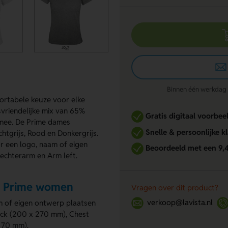
Binnen één werkdag re
ortabele keuze voor elke
vriendelijke mix van 65%
Gratis digitaal voorbee
 mee. De Prime dames
Snelle & persoonlijke k
htgrijs, Rood en Donkergrijs.
or een logo, naam of eigen
Beoordeeld met een 9,
Rechterarm en Arm left.
g Prime women
Vragen over dit product?
verkoop@lavista.nl
m of eigen ontwerp plaatsen
ack (200 x 270 mm), Chest
x 70 mm).