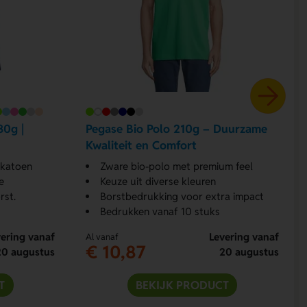
80g |
Pegase Bio Polo 210g – Duurzame
Kwaliteit en Comfort
 katoen
Zware bio-polo met premium feel
e
Keuze uit diverse kleuren
rst.
Borstbedrukking voor extra impact
Bedrukken vanaf 10 stuks
ering vanaf
Levering vanaf
Al vanaf
€ 10,87
20 augustus
20 augustus
T
BEKIJK PRODUCT