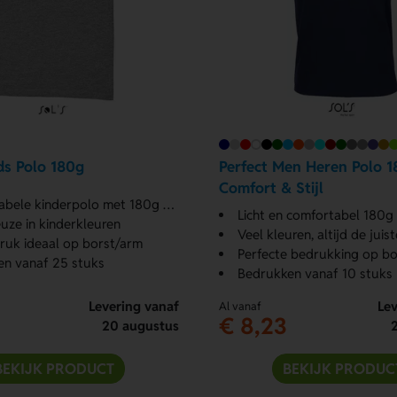
ds Polo 180g
Perfect Men Heren Polo 1
Comfort & Stijl
ele kinderpolo met 180g katoen
Licht en comfortabel 180g
uze in kinderkleuren
Veel kleuren, altijd de juist
uk ideaal op borst/arm
Perfecte bedrukking op bo
n vanaf 25 stuks
Bedrukken vanaf 10 stuks
Levering vanaf
Lev
Al vanaf
€ 8,23
20 augustus
BEKIJK PRODUCT
BEKIJK PRODUC