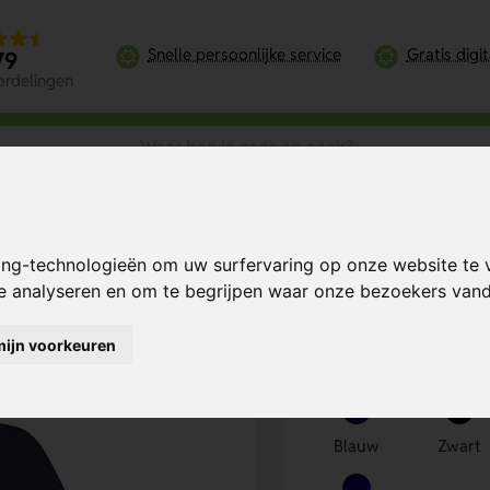
Snelle persoonlijke service
Gratis digi
79
ordelingen
women’s polo in de categorie Polo
ing-technologieën om uw surfervaring op onze website te 
le women’s polo
Bereken mijn prij
te analyseren en om te begrijpen waar onze bezoekers va
mijn voorkeuren
Kies kleur
1
Blauw
Zwart