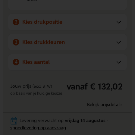
Volledige personalisatie:
Laat de bovenzijde full colour
bedrukken met jouw eigen ontwerp.
Kies drukpositie
2
Kies drukkleuren
3
Kies aantal
4
vanaf € 132,02
Jouw prijs
(excl. BTW)
op basis van je huidige keuzes
Bekijk prijsdetails
Levering verwacht op
vrijdag 14 augustus
-
spoedlevering op aanvraag