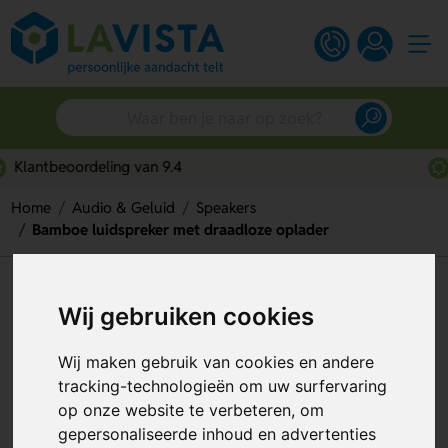
Snelle persoonlijke service
Home
Audio & Geluid
Speakers
Bamboe luidspreker met draadloze oplader
Bamboe luidspreker met
Wij gebruiken cookies
draadloze oplader
Wij maken gebruik van cookies en andere
Artikelnummer:
292597
tracking-technologieën om uw surfervaring
op onze website te verbeteren, om
gepersonaliseerde inhoud en advertenties