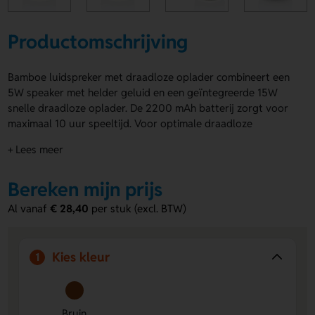
Productomschrijving
Bamboe luidspreker met draadloze oplader combineert een
5W speaker met helder geluid en een geïntegreerde 15W
snelle draadloze oplader. De 2200 mAh batterij zorgt voor
maximaal 10 uur speeltijd. Voor optimale draadloze
oplaadfunctie aansluiting op een stroombron (minimale input
+ Lees meer
9V/2A). Werkafstand Bluetooth tot 10 meter. De bovenzijde
van de bamboe luidspreker kun je full colour laten
Bereken mijn prijs
bedrukken met jouw ontwerp. Inclusief 120 cm TPE PVC-
vrije micro USB-kabel.
Al vanaf
€ 28,40
per stuk (excl. BTW)
Voordelen van de Bamboe luidspreker
met draadloze oplader
Kies kleur
1
Draadloos opladen en muziek:
Combineert opladen en
draadloos geluid in één apparaat.
Langdurige speeltijd:
De 2200 mAh batterij biedt tot
Bruin
10 uur muziekplezier.