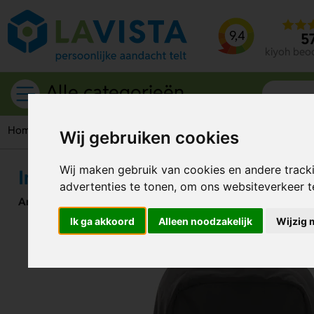
9,4
5
kiyoh beo
Alle categorieën
Home
Rugzakken
Anti-diefstal rugzakken
Impact AWARE™
Wij gebruiken cookies
Wij maken gebruik van cookies en andere track
Impact AWARE™ RPET anti-diefsta
advertenties te tonen, om ons websiteverkeer 
Artikelnummer:
293010
Ik ga akkoord
Alleen noodzakelijk
Wijzig 