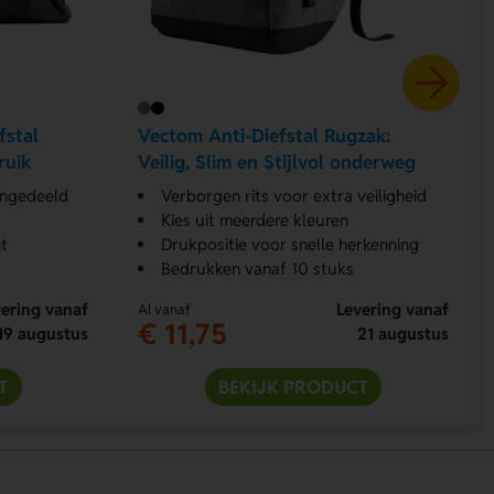
fstal
Vectom Anti-Diefstal Rugzak:
ruik
Veilig, Slim en Stijlvol onderweg
 ingedeeld
Verborgen rits voor extra veiligheid
Kies uit meerdere kleuren
t
Drukpositie voor snelle herkenning
Bedrukken vanaf 10 stuks
ering vanaf
Levering vanaf
Al vanaf
€ 11,75
19 augustus
21 augustus
T
BEKIJK PRODUCT