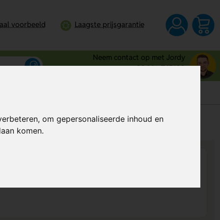
taal voorbeeld
Laagste prijsgarantie
Neem contact op met Jordy
0344 - 745109
verbeteren, om gepersonaliseerde inhoud en
s
Al vanaf
€ 23,64
per stuk (excl. BTW)
ndaan komen.