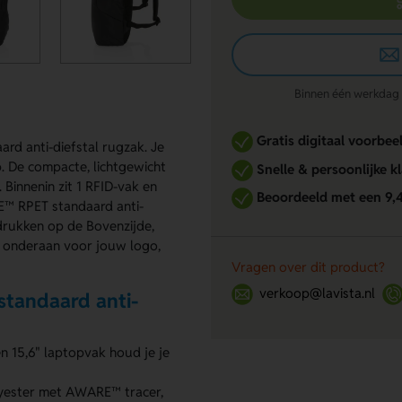
Binnen één werkdag re
Gratis digitaal voorbee
rd anti-diefstal rugzak. Je
p. De compacte, lichtgewicht
Snelle & persoonlijke k
Binnenin zit 1 RFID-vak en
Beoordeeld met een 9,
™ RPET standaard anti-
edrukken op de Bovenzijde,
de onderaan voor jouw logo,
Vragen over dit product?
verkoop@lavista.nl
tandaard anti-
n 15,6" laptopvak houd je je
yester met AWARE™ tracer,