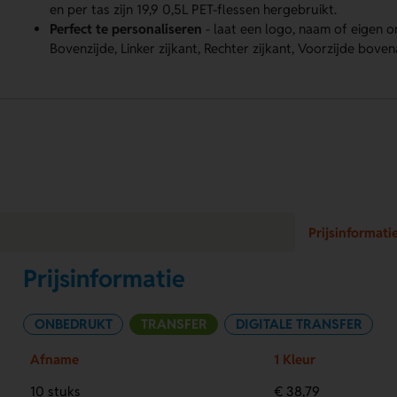
en per tas zijn 19,9 0,5L PET-flessen hergebruikt.
Perfect te personaliseren
- laat een logo, naam of eigen
Bovenzijde, Linker zijkant, Rechter zijkant, Voorzijde bov
Prijsinformati
Prijsinformatie
ONBEDRUKT
TRANSFER
DIGITALE TRANSFER
Afname
1 Kleur
10 stuks
€ 38,79