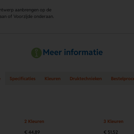
 ontwerp aanbrengen op de
enaan of Voorzijde onderaan.
Meer informatie
e
Specificaties
Kleuren
Druktechnieken
Bestelproc
2 Kleuren
3 Kleuren
€ 44,89
€ 51,52