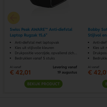
Swiss Peak AWARE™ Anti-diefstal
Bobby Sof
Laptop Rugzak 15,6"
Stijlvol e
Anti-diefstal met laptopvak
Anti-dief
Kies uit stijlvolle kleuren
Kies uit
Drukpositie voorzijde, opvallend zichtbaar.
Drukposi
Bedrukken vanaf 5 stuks
Bedrukke
Levering vanaf
Al vanaf
Al vanaf
€ 42,01
€ 42,0
19 augustus
BEKIJK PRODUCT