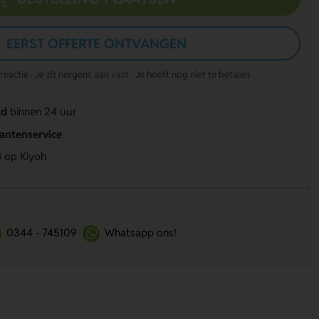
EERST OFFERTE ONTVANGEN
actie · Je zit nergens aan vast · Je hoeft nog niet te betalen
ld
binnen 24 uur
lantenservice
4
op Kiyoh
0344 - 745109
Whatsapp ons!