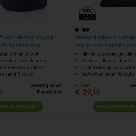
t Anti-Diefstal Rugzak:
VINGA Baltimore anti-die
n Veilig Onderweg
rugtas voor dagelijks geb
stal, slim en stijlvol
Minimalistisch design, slim
 meerdere frisse kleuren
Keuze uit diverse kleuren
tie: voorvak & zijkant
Drukpositie op de voorkan
n vanaf 5 stuks
Bedrukken vanaf 10 stuks
Levering vanaf
Lev
Al vanaf
1
€ 29,16
19 augustus
BEKIJK PRODUCT
BEKIJK PRODUC