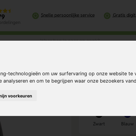
Snelle persoonlijke service
Gratis digi
79
ordelingen
 RPET anti-diefstal rugzak
ing-technologieën om uw surfervaring op onze website te 
l rugzak
Bereken mijn prij
te analyseren en om te begrijpen waar onze bezoekers va
mijn voorkeuren
Kies kleur
1
Zwart
Blauw