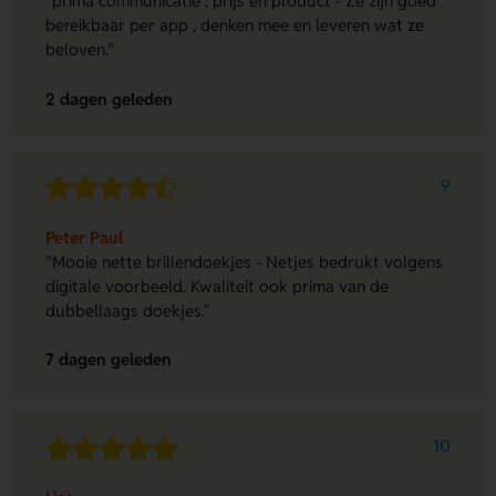
"prima communicatie , prijs en product - Ze zijn goed
bereikbaar per app , denken mee en leveren wat ze
beloven."
2 dagen geleden
9
Peter Paul
"Mooie nette brillendoekjes - Netjes bedrukt volgens
digitale voorbeeld. Kwaliteit ook prima van de
dubbellaags doekjes."
7 dagen geleden
10