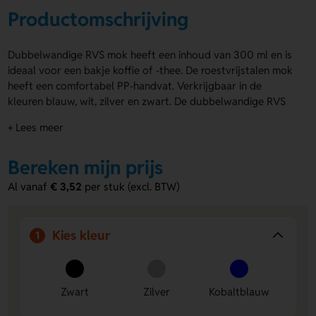
Productomschrijving
Dubbelwandige RVS mok heeft een inhoud van 300 ml en is
ideaal voor een bakje koffie of -thee. De roestvrijstalen mok
heeft een comfortabel PP-handvat. Verkrijgbaar in de
kleuren blauw, wit, zilver en zwart. De dubbelwandige RVS
mok kun je volledig personaliseren door bedrukking of
+ Lees meer
gravering op de voorzijde, achterzijde of rondom. Bestel
snel of vraag direct een offerte aan.
Bereken mijn prijs
Voordelen van de Dubbelwandige RVS
Al vanaf
€ 3,52
per stuk (excl. BTW)
Mok
Volledig personaliseerbaar:
Bedruk of graveer de mok
naar wens op meerdere zijden.
Kies kleur
1
Dubbelwandig ontwerp:
Houdt dranken langer warm
of koud en vermindert warmteoverdracht naar je hand.
Kleurrijke opties:
Verkrijgbaar in blauw, wit, zilver en
Zwart
Zilver
Kobaltblauw
zwart, passend bij iedere smaak of branding.