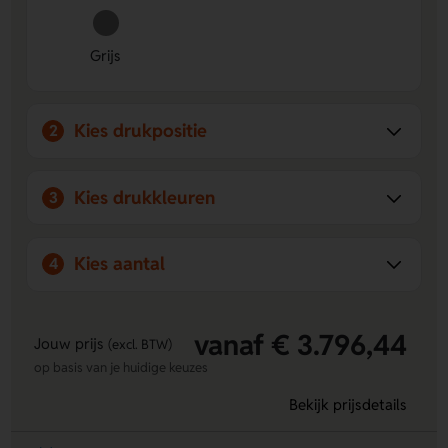
driepuntsluiting en een van de nieuwste, verzonken TSA
sloten. Optimaal comfort is gegarandeerd dankzij de 4
Grijs
soepel rollende dubbele wielen, een dubbele trekstang en
handvatten aan zij-en bovenkant. Het stijlvolle kleurenpallet
van Magnum Eco is geïnspireerd op de natuur. Personalisatie
Kies drukpositie
is mogelijk op verschillende posities door middel van een
2
domingsticker of bedrukking. Maak jouw voetafdruk kleiner
met Magnum ECO, waar je ook naartoe gaat...
Kies drukkleuren
3
Kies aantal
4
vanaf € 3.796,44
Jouw prijs
(excl. BTW)
op basis van je huidige keuzes
Bekijk prijsdetails