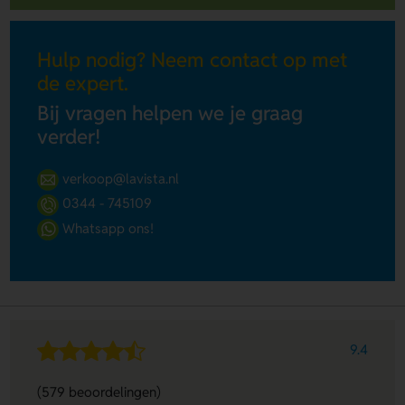
Hulp nodig? Neem contact op met
de expert.
Bij vragen helpen we je graag
verder!
verkoop@lavista.nl
0344 - 745109
Whatsapp ons!
9.4
(579 beoordelingen)