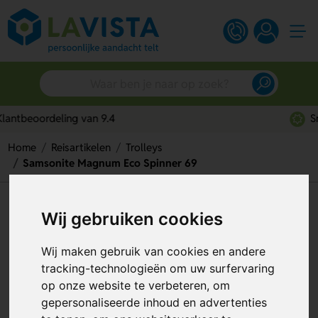
Snelle persoonlijke service
Home
Reisartikelen
Trolleys
Samsonite Magnum Eco Spinner 69
Samsonite Magnum Eco
Wij gebruiken cookies
Spinner 69
Wij maken gebruik van cookies en andere
Artikelnummer:
299179
tracking-technologieën om uw surfervaring
op onze website te verbeteren, om
gepersonaliseerde inhoud en advertenties