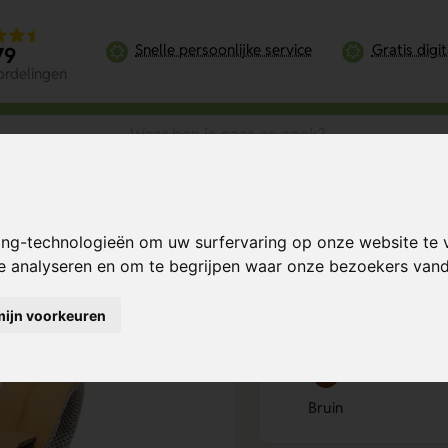
Snelle persoonlijke service
Gratis digi
79
ordelingen
on Lester
ing-technologieën om uw surfervaring op onze website te 
ckpack S Lion
Bereken mijn prij
te analyseren en om te begrijpen waar onze bezoekers va
mijn voorkeuren
Kies kleur
1
Bruin