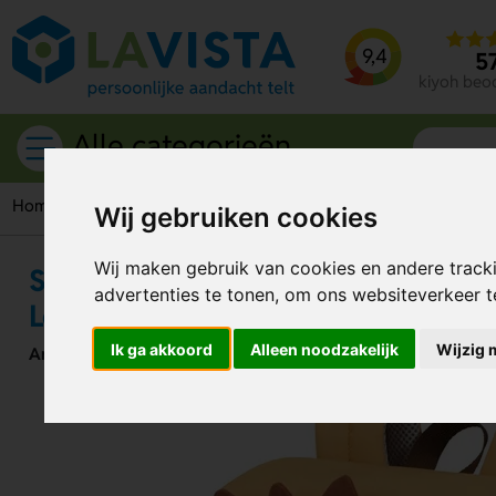
9,4
5
kiyoh beo
Alle categorieën
Home
Tassen
Samsonite Happy Sammies Eco Backpack S Li
Wij gebruiken cookies
Wij maken gebruik van cookies en andere track
Samsonite Happy Sammies Eco Ba
advertenties te tonen, om ons websiteverkeer 
Lester
Ik ga akkoord
Alleen noodzakelijk
Wijzig 
Artikelnummer:
299241