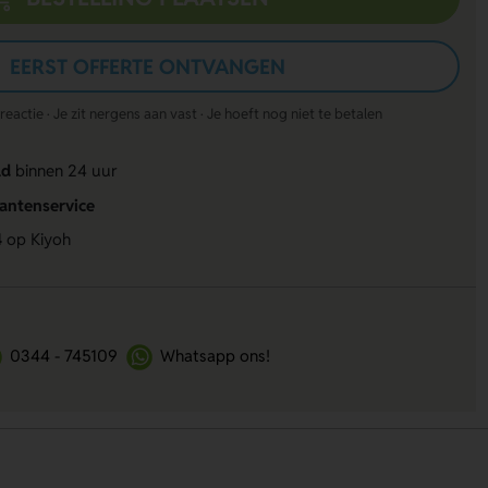
EERST OFFERTE ONTVANGEN
actie · Je zit nergens aan vast · Je hoeft nog niet te betalen
ld
binnen 24 uur
lantenservice
4
op Kiyoh
0344 - 745109
Whatsapp ons!