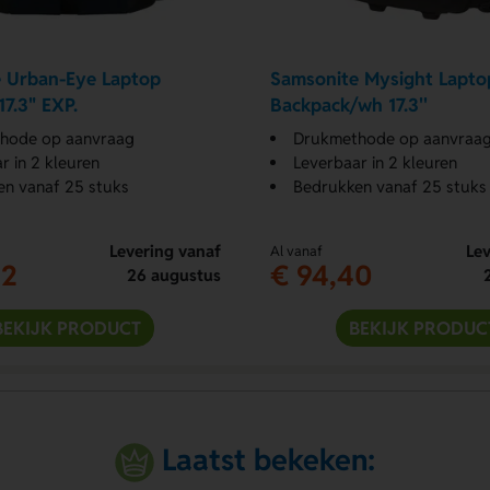
 Urban-Eye Laptop
Samsonite Mysight Lapto
7.3" EXP.
Backpack/wh 17.3''
hode op aanvraag
Drukmethode op aanvraa
r in 2 kleuren
Leverbaar in 2 kleuren
n vanaf 25 stuks
Bedrukken vanaf 25 stuks
Levering vanaf
Lev
Al vanaf
12
€ 94,40
26 augustus
BEKIJK PRODUCT
BEKIJK PRODUC
Laatst bekeken: