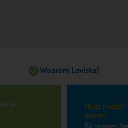
Waarom Lavista?
vista
Hulp nodig?
expert.
Bij vragen h