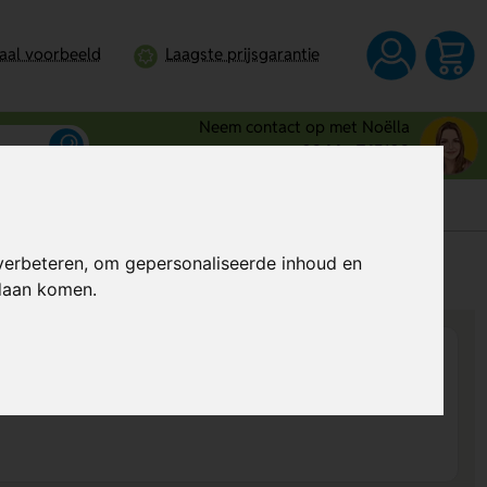
taal voorbeeld
Laagste prijsgarantie
Neem contact op met Noëlla
0344 - 745109
verbeteren, om gepersonaliseerde inhoud en
s
Al vanaf
€ 30,51
per stuk (excl. BTW)
ndaan komen.