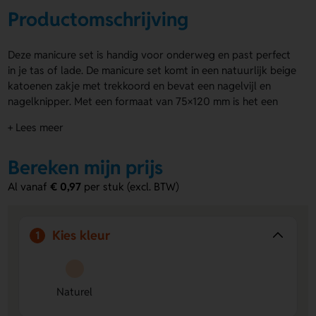
Productomschrijving
Deze manicure set is handig voor onderweg en past perfect
in je tas of lade. De manicure set komt in een natuurlijk beige
katoenen zakje met trekkoord en bevat een nagelvijl en
nagelknipper. Met een formaat van 75×120 mm is het een
compact en bruikbaar item dat je altijd bij de hand wilt
+ Lees meer
hebben. Je kunt het zakje laten bedrukken op de voor- of
achterzijde, ook in full colour.
Bereken mijn prijs
Voordelen van de goedkope manicure
Al vanaf
€ 0,97
per stuk (excl. BTW)
set
Compact formaat:
Makkelijk mee te nemen in je tas of
etui.
Kies kleur
1
Bedrukbaar zakje:
Laat het zakje personaliseren met
een logo of ontwerp in full colour.
Complete inhoud:
Inclusief nagelvijl en nagelknipper
Naturel
voor directe verzorging.