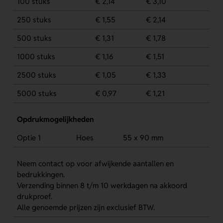
100 stuks
€ 2,14
€ 3,10
250 stuks
€ 1,55
€ 2,14
500 stuks
€ 1,31
€ 1,78
1000 stuks
€ 1,16
€ 1,51
2500 stuks
€ 1,05
€ 1,33
5000 stuks
€ 0,97
€ 1,21
Opdrukmogelijkheden
Optie 1
Hoes
55 x 90 mm
Neem contact op voor afwijkende aantallen en
bedrukkingen.
Verzending binnen 8 t/m 10 werkdagen na akkoord
drukproef.
Alle genoemde prijzen zijn exclusief BTW.