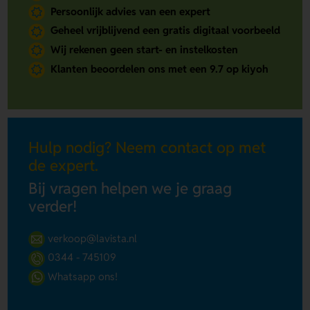
Persoonlijk advies van een expert
Geheel vrijblijvend een gratis digitaal voorbeeld
Wij rekenen geen start- en instelkosten
Klanten beoordelen ons met een 9.7 op kiyoh
Hulp nodig? Neem contact op met
de expert.
Bij vragen helpen we je graag
verder!
verkoop@lavista.nl
0344 - 745109
Whatsapp ons!