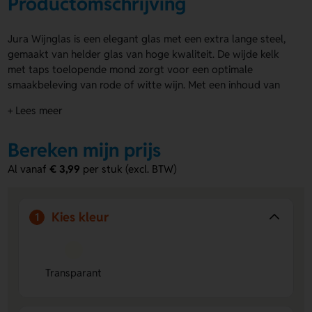
Productomschrijving
Jura Wijnglas is een elegant glas met een extra lange steel,
gemaakt van helder glas van hoge kwaliteit. De wijde kelk
met taps toelopende mond zorgt voor een optimale
smaakbeleving van rode of witte wijn. Met een inhoud van
370 ml is het glas ideaal voor horecagelegenheden, zakelijke
+ Lees meer
borrels of thuisgebruik. Je kunt de voor- en achterzijde van
het Jura Wijnglas laten graveren met jouw eigen ontwerp.
Bereken mijn prijs
Bestel snel of vraag eerst een offerte op.
Al vanaf
€ 3,99
per stuk (excl. BTW)
Voordelen van de Jura Wijnglas
Gravering mogelijk:
Personaliseer het glas met een
logo of ontwerp naar keuze.
Kies kleur
1
Extra lange steel:
Comfortabel vast te houden en
voorkomt opwarming van de wijn.
Geschikt voor horeca:
Perfect voor restaurants, bars en
evenementen dankzij de hoogwaardige kwaliteit.
Transparant