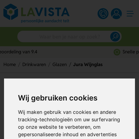
Snelle persoonlijke service
Home
Drinkwaren
Glazen
Jura Wijnglas
Jura Wijnglas
Artikelnummer:
305207
Wij gebruiken cookies
Wij maken gebruik van cookies en andere
tracking-technologieën om uw surfervaring
op onze website te verbeteren, om
gepersonaliseerde inhoud en advertenties