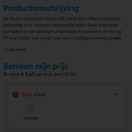
Productomschrijving
De Gunon ijskrabber Natuurlijk biedt een milieuvriendelijke
oplossing voor winterse omstandigheden. Deze duurzame
ijskrabber is vervaardigd uit ecologisch tarwestro en stevig
PP-kunststof, wat zorgt voor een krachtige werking zonder
het milieu te belasten. Met een functioneel ontwerp en een
+ Lees meer
robuuste constructie is deze Gunon ijskrabber Natuurlijk
ideaal voor elke auto. Alleen verkrijgbaar in de natuurlijke
kleur van de gebruikte materialen. Een opdruk plaatsen wij
Bereken mijn prijs
zo groot mogelijk het blad. Wil je je merk op een
Al vanaf
€ 0,62
per stuk (excl. BTW)
verantwoorde manier promoten? Kies dan voor deze
bedrukte ijskrabbers
om je bedrijf op een milieuvriendelijke
manier onder de aandacht te brengen.
Kies kleur
1
Voordelen van de Gunon ijskrabber
Natuurlijk
Duurzaam en milieuvriendelijk:
Naturel
Gemaakt van
ecologisch tarwestro en stevig PP-kunststof, waardoor
het milieu minimaal wordt belast.