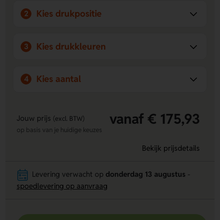
Krachtige werking:
Robuuste constructie en functioneel
Kies drukpositie
2
ontwerp zorgen voor effectief krabben van ijs op elke
auto.
Bedrukking van je merk mogelijk:
Opdruk kan zo groot
Kies drukkleuren
3
mogelijk op het blad geplaatst worden, ideaal om je
bedrijf op een verantwoorde manier te promoten.
Kies aantal
4
vanaf € 175,93
Jouw prijs
(excl. BTW)
op basis van je huidige keuzes
Bekijk prijsdetails
Levering verwacht op
donderdag 13 augustus
-
spoedlevering op aanvraag