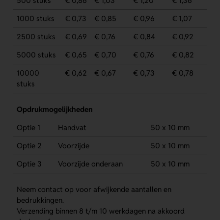
500 stuks
€ 0,86
€ 1,03
€ 1,20
€ 1,36
1000 stuks
€ 0,73
€ 0,85
€ 0,96
€ 1,07
2500 stuks
€ 0,69
€ 0,76
€ 0,84
€ 0,92
5000 stuks
€ 0,65
€ 0,70
€ 0,76
€ 0,82
10000
€ 0,62
€ 0,67
€ 0,73
€ 0,78
stuks
Opdrukmogelijkheden
Optie 1
Handvat
50 x 10 mm
Optie 2
Voorzijde
50 x 10 mm
Optie 3
Voorzijde onderaan
50 x 10 mm
Neem contact op voor afwijkende aantallen en
bedrukkingen.
Verzending binnen 8 t/m 10 werkdagen na akkoord