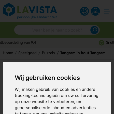
Snelle persoonlijke service
Home
Speelgoed
Puzzels
Tangram in hout Tangram
Tangram in hout Tangram
Wij gebruiken cookies
Artikelnummer:
309274
Wij maken gebruik van cookies en andere
tracking-technologieën om uw surfervaring
op onze website te verbeteren, om
gepersonaliseerde inhoud en advertenties
te tonen, om ons websiteverkeer te