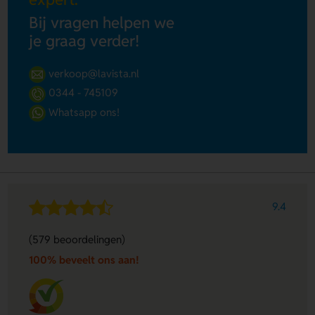
Bij vragen helpen we
je graag verder!
verkoop@lavista.nl
0344 - 745109
Whatsapp ons!
9.4
(579 beoordelingen)
100% beveelt ons aan!