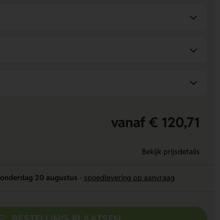
vanaf € 120,71
Bekijk prijsdetails
onderdag 20 augustus
-
spoedlevering op aanvraag
BESTELLING PLAATSEN