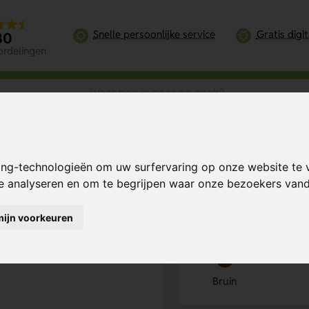
Snelle persoonlijke service
Gratis digi
80
ordelingen
ing-technologieën om uw surfervaring op onze website te 
Bereken mijn prij
te analyseren en om te begrijpen waar onze bezoekers va
mijn voorkeuren
Kies kleur
1
Bruin