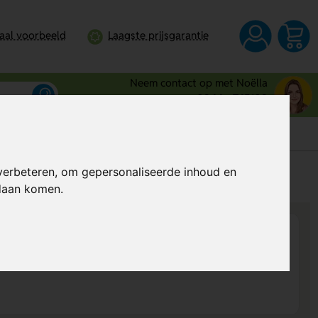
taal voorbeeld
Laagste prijsgarantie
Neem contact op met Noëlla
0344 - 745109
verbeteren, om gepersonaliseerde inhoud en
s
Al vanaf
€ 11,66
per stuk (excl. BTW)
ndaan komen.