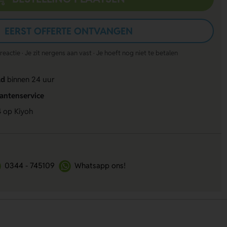
EERST OFFERTE ONTVANGEN
actie · Je zit nergens aan vast · Je hoeft nog niet te betalen
ld
binnen 24 uur
lantenservice
4
op Kiyoh
0344 - 745109
Whatsapp ons!