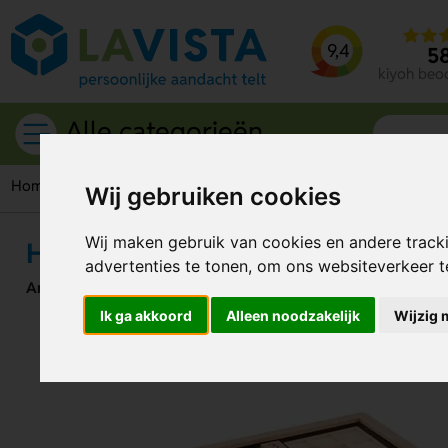
9,4
5
kiyoh beo
Alle categorieën
Home
Speelgoed
Puzzels
Houten sudoku bordspel
Wij gebruiken cookies
Wij maken gebruik van cookies en andere track
Houten sudoku bordspel
advertenties te tonen, om ons websiteverkeer 
Artikelnummer:
309565
Ik ga akkoord
Alleen noodzakelijk
Wijzig 