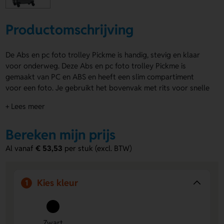
Productomschrijving
De Abs en pc foto trolley Pickme is handig, stevig en klaar
voor onderweg. Deze Abs en pc foto trolley Pickme is
gemaakt van PC en ABS en heeft een slim compartiment
voor een foto. Je gebruikt het bovenvak met rits voor snelle
spullen en het ondervak met linten voor je kleding. De
+ Lees meer
trolley is uitgevoerd in zwart en heeft een cijferslot en
dubbel buizenframe. Met de papieren inlay kun je een logo,
Bereken mijn prijs
naam of eigen ontwerp laten drukken. Bestel of vraag een
prijs op.
Al vanaf
€ 53,53
per stuk (excl. BTW)
Voordelen van de Abs en pc foto trolley
Pickme
Kies kleur
1
Persoonlijk te maken
- Laat eenvoudig een logo, naam
of eigen ontwerp aanbrengen via de papieren inlay.
Praktische indeling
- Het bovenvak met rits en
Zwart
ondervak met linten houden je spullen netjes op hun