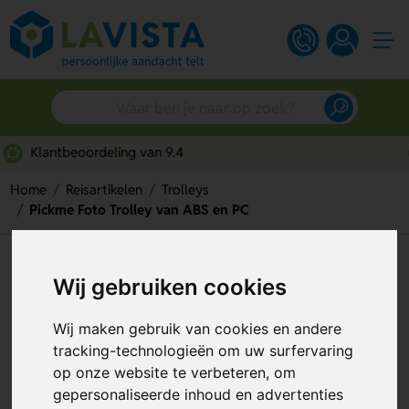
Snelle persoonlijke service
Home
Reisartikelen
Trolleys
Pickme Foto Trolley van ABS en PC
Pickme Foto Trolley van ABS en
Wij gebruiken cookies
PC
Wij maken gebruik van cookies en andere
Artikelnummer:
309610
tracking-technologieën om uw surfervaring
op onze website te verbeteren, om
gepersonaliseerde inhoud en advertenties