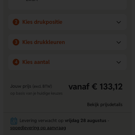
plek.
Extra veilig en stevig
- Het cijferslot en dubbel
buizenframe zorgen voor meer bescherming en
Kies drukpositie
2
stabiliteit onderweg.
Kies drukkleuren
3
Kies aantal
4
vanaf € 133,12
Jouw prijs
(excl. BTW)
op basis van je huidige keuzes
Bekijk prijsdetails
Levering verwacht op
vrijdag 28 augustus
-
spoedlevering op aanvraag