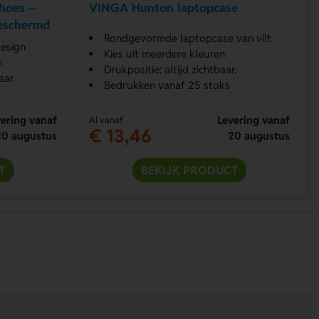
hoes –
VINGA Hunton laptopcase
beschermd
Rondgevormde laptopcase van vilt
esign
Kies uit meerdere kleuren
n
Drukpositie: altijd zichtbaar.
aar
Bedrukken vanaf 25 stuks
ering vanaf
Levering vanaf
Al vanaf
€ 13,46
20 augustus
20 augustus
T
BEKIJK PRODUCT