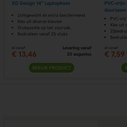
XD Design 14" Laptophoes
PVC-vrije
duurzaam 
Lichtgewicht én extra beschermend
PVC-vrij
Kies uit diverse kleuren
Kies uit 
Drukpositie op het voorvak.
Zijbedru
Bedrukken vanaf 25 stuks
Bedrukke
Levering vanaf
Al vanaf
Al vanaf
€ 13,46
€ 7,59
20 augustus
BEKIJK PRODUCT