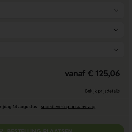
vanaf € 125,06
Bekijk prijsdetails
rijdag 14 augustus
-
spoedlevering op aanvraag
BESTELLING PLAATSEN