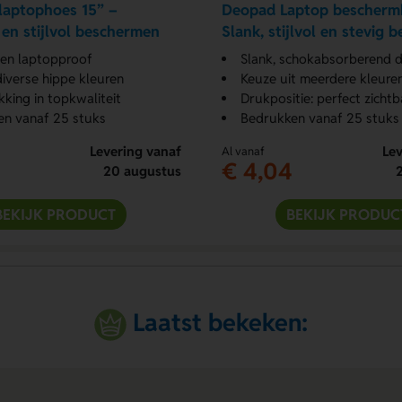
 laptophoes 15” –
Deopad Laptop bescherm
en stijlvol beschermen
Slank, stijlvol en stevig 
 en laptopproof
Slank, schokabsorberend d
diverse hippe kleuren
Keuze uit meerdere kleure
kking in topkwaliteit
Drukpositie: perfect zichtb
n vanaf 25 stuks
Bedrukken vanaf 25 stuks
Levering vanaf
Lev
Al vanaf
€ 4,04
20 augustus
BEKIJK PRODUCT
BEKIJK PRODUC
Laatst bekeken: