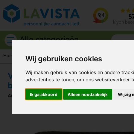
9,4
5
kiyoh beo
Alle categorieën
Home
Tassen
Laptophoezen
VINGA Baltimore laptopcase
Wij gebruiken cookies
Wij maken gebruik van cookies en andere track
VINGA Baltimore laptopcase 12-15" 
advertenties te tonen, om ons websiteverkeer 
bescherming voor onderweg
Ik ga akkoord
Alleen noodzakelijk
Wijzig 
Artikelnummer:
310099