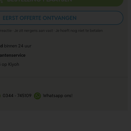
EERST OFFERTE ONTVANGEN
actie · Je zit nergens aan vast · Je hoeft nog niet te betalen
ld
binnen 24 uur
lantenservice
4
op Kiyoh
0344 - 745109
Whatsapp ons!