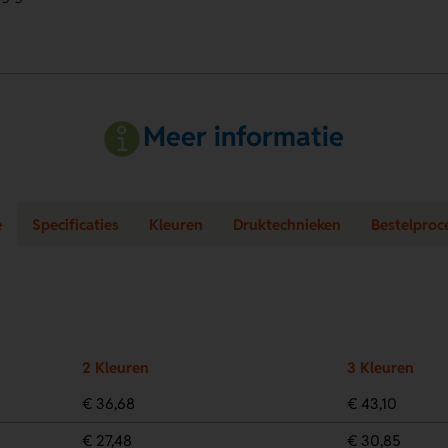
Meer informatie
e
Specificaties
Kleuren
Druktechnieken
Bestelproc
2 Kleuren
3 Kleuren
€ 36,68
€ 43,10
€ 27,48
€ 30,85