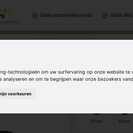
Snelle persoonlijke service
Gratis digi
79
ordelingen
 12-15" – stijlvolle bescherming voor onderweg
ing-technologieën om uw surfervaring op onze website te 
– stijlvolle
Bereken mijn prij
te analyseren en om te begrijpen waar onze bezoekers va
mijn voorkeuren
Kies kleur
1
Groen
Blauw