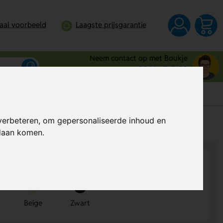
taal voorbeeld
Laagste prijsgarantie
Neem contact op met Boukje
0344 - 745109
verbeteren, om gepersonaliseerde inhoud en
s
Al vanaf
€ 16,51
per stuk (excl. BTW)
ndaan komen.
Beige
Zwart