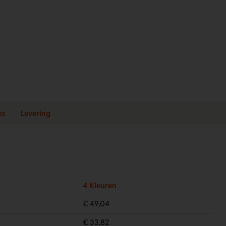
es
Levering
4 Kleuren
€ 49,04
€ 33,82