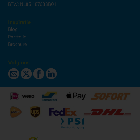
BTW: NL851187638B01
Inspiratie
Blog
Portfolio
Brochure
Volg ons