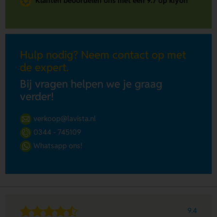
Klanten beoordelen ons met een 9.7 op kiyoh
Hulp nodig? Neem contact op met
de expert.
Bij vragen helpen we je graag
verder!
verkoop@lavista.nl
0344 - 745109
Whatsapp ons!
9.4