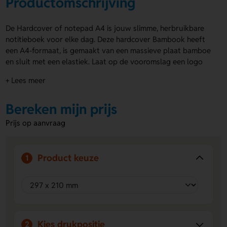
Productomschrijving
De Hardcover of notepad A4 is jouw slimme, herbruikbare
notitieboek voor elke dag. Deze hardcover Bambook heeft
een A4-formaat, is gemaakt van een massieve plaat bamboe
en sluit met een elastiek. Laat op de vooromslag een logo
graveren, of kies voor een naam of eigen ontwerp op de
+ Lees meer
cover. Bambook heeft 20 vellen, dus 40 kantjes om steeds
opnieuw te gebruiken. Zo help je papierverspilling en
Bereken mijn prijs
ontbossing tegen te gaan. Inbegrepen zijn een zwarte
Bambook stift, een penloop en een Bambook training. Bestel
Prijs op aanvraag
of vraag een prijs op.
Voordelen van de Hardcover of
Product keuze
1
notepad A4
Persoonlijk te maken
Laat een logo, naam of eigen
ontwerp graveren op de vooromslag of cover.
Herbruikbaar en slim
Dankzij de uitwisbare pagina’s
gebruik je dit notitieboek steeds opnieuw.
Compleet geleverd
Je krijgt een zwarte Bambook stift,
Kies drukpositie
2