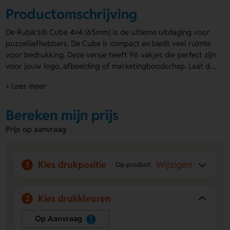
Productomschrijving
De Rubik’s® Cube 4×4 (65mm) is de ultieme uitdaging voor
puzzelliefhebbers. De Cube is compact en biedt veel ruimte
voor bedrukking. Deze versie heeft 96 vakjes die perfect zijn
voor jouw logo, afbeelding of marketingboodschap. Laat de
Rubik’s® Cube bedrukken
naar wens en laat je merk
+ Lees meer
opvallen. Bestel nu en verras je klanten met deze unieke
uitdagende puzzel!
Bereken mijn prijs
Prijs op aanvraag
Kies drukpositie
Wijzigen
1
Op product
Kies drukkleuren
2
Op Aanvraag