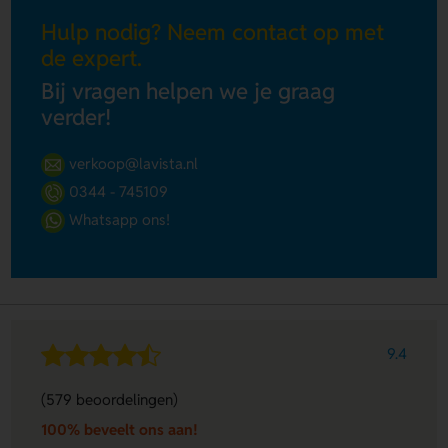
Hulp nodig? Neem contact op met
de expert.
Bij vragen helpen we je graag
verder!
verkoop@lavista.nl
0344 - 745109
Whatsapp ons!
9.4
(579 beoordelingen)
100% beveelt ons aan!