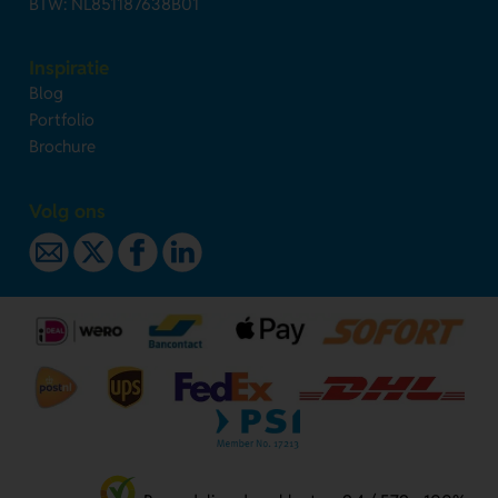
BTW: NL851187638B01
Inspiratie
Blog
Portfolio
Brochure
Volg ons