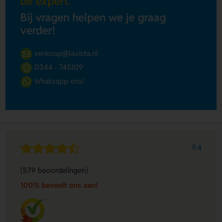
de expert.
Bij vragen helpen we je graag
verder!
verkoop@lavista.nl
0344 - 745109
Whatsapp ons!
9.4
(579 beoordelingen)
100% beveelt ons aan!