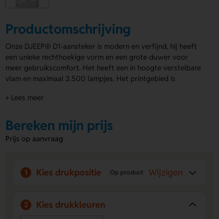
Productomschrijving
Onze DJEEP® D1-aansteker is modern en verfijnd, hij heeft
een unieke rechthoekige vorm en een grote duwer voor
meer gebruikscomfort. Het heeft een in hoogte verstelbare
vlam en maximaal 3.500 lampjes. Het printgebied is
geweldig, je kunt 360°-ontwerpen in verschillende
+ Lees meer
hoogwaardige afwerkingen printen, ze combineren en
creëren!
Bereken mijn prijs
Benieuwd of de aanstekers te bedrukken zijn voor jouw
Prijs op aanvraag
feest of evenement? Of wil je één van onze andere
aanstekers bedrukken
?
Kies drukpositie
Wijzigen
1
Op product
Kies drukkleuren
2