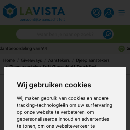
Snelle persoonlijke service
Home
Giveaways
Aanstekers
Djeep aanstekers
Djeep aansteker Soft GlossyMatt TouchFeel
Wij gebruiken cookies
Djeep aansteker Soft
GlossyMatt TouchFeel
Wij maken gebruik van cookies en andere
tracking-technologieën om uw surfervaring
Artikelnummer:
317244
op onze website te verbeteren, om
gepersonaliseerde inhoud en advertenties
te tonen, om ons websiteverkeer te