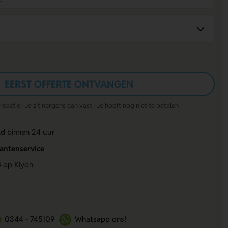
EERST OFFERTE ONTVANGEN
actie · Je zit nergens aan vast · Je hoeft nog niet te betalen
ld
binnen 24 uur
lantenservice
4
op Kiyoh
0344 - 745109
Whatsapp ons!