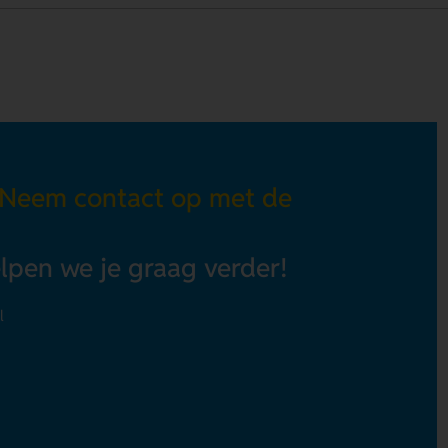
 Neem contact op met de
elpen we je graag verder!
l