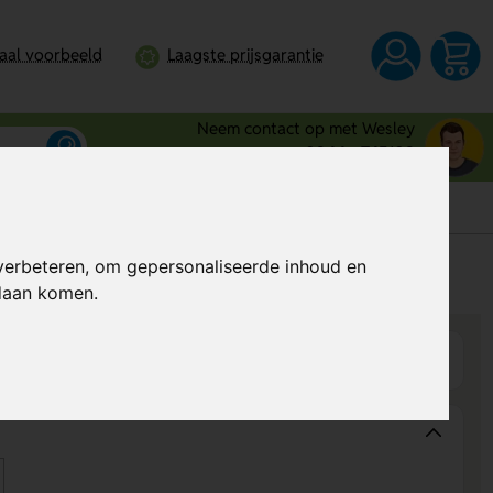
taal voorbeeld
Laagste prijsgarantie
Neem contact op met Wesley
0344 - 745109
verbeteren, om gepersonaliseerde inhoud en
s
Prijs op aanvraag
ndaan komen.
Wijzigen
Op product