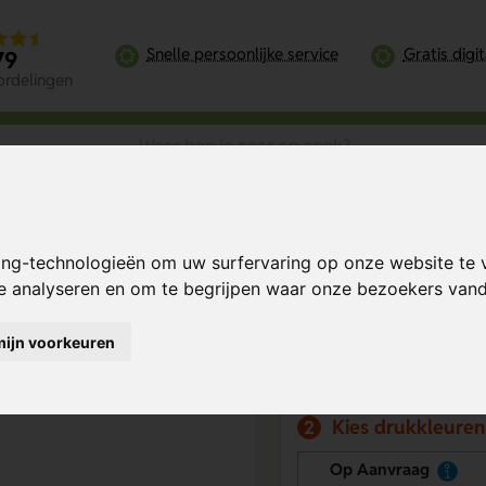
Snelle persoonlijke service
Gratis digi
79
ordelingen
ansteker Metallic Soft Glittering TouchFeel
ing-technologieën om uw surfervaring op onze website te 
tering
Bereken mijn prij
te analyseren en om te begrijpen waar onze bezoekers va
mijn voorkeuren
Kies drukpositie
1
Kies drukkleuren
2
Op Aanvraag