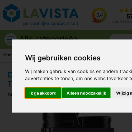
9,4
5
kiyoh beo
Alle categorieën
Home
Giveaways
Aanstekers
Djeep aanstekers
Djeep a
Wij gebruiken cookies
Wij maken gebruik van cookies en andere track
Djeep aansteker Metallic Soft Glit
advertenties te tonen, om ons websiteverkeer 
TouchFeel
Ik ga akkoord
Alleen noodzakelijk
Wijzig 
Artikelnummer:
317260